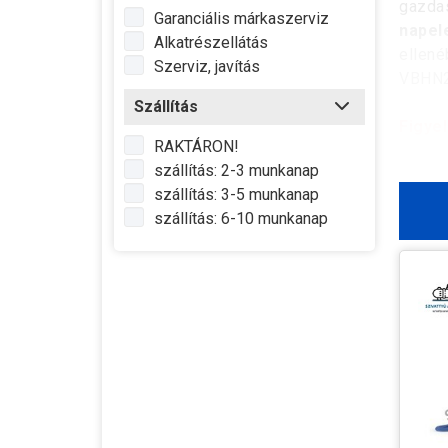
gazdas
Garanciális márkaszerviz
napel
Alkatrészellátás
ellené
Szerviz, javítás
VBHN2
Szállítás
Figye
RAKTÁRON!
szállítás: 2-3 munkanap
A
nape
szállítás: 3-5 munkanap
végezz
szállítás: 6-10 munkanap
rendel
beépí