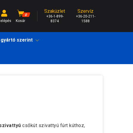
Szaküzlet
Szervíz
0
+36-1-899-
+36-20-211-
elépés
Kosár
8374
1588
 gyártó szerint
zivattyú
csőkút szivattyú fúrt kúthoz,