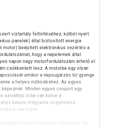
ert víztartály feltöltéséhez, kútból nyert
ikus panelek) által biztosított energia
i motor) beépített elektronikus vezérlés a
fordulatszámát, hogy a napelemek által
nyes napon nagy motorfordulatszám érhető el
zám csökkentett lesz. A motorba egy olyan
apcsolását amikor a napsugárzás túl gyenge
y lenne a helyes működéshez. Az egyes
t képeznek. Minden egyes csoport egy
s szivattyú is be van kötve a
vattyú kábele műgyanta szigetelésű
elésre van kötve.
olgálatot biztosít állattartó telepeken, hal