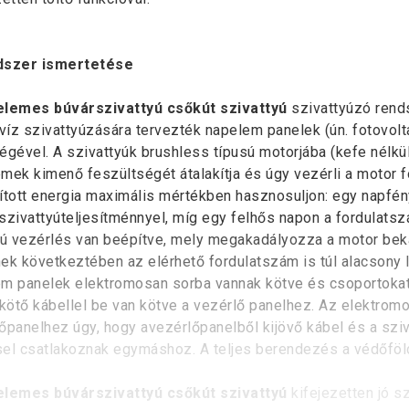
dszer ismertetése
lemes búvárszivattyú csőkút szivattyú
szivattyúzó rendsz
 víz szivattyúzására tervezték napelem panelek (ún. fotovolta
égével. A szivattyúk brushless típusú motorjába (kefe nélkül
mek kimenő feszültségét átalakítja és úgy vezérli a motor 
ított energia maximális mértékben hasznosuljon: egy napfé
szivattyúteljesítménnyel, míg egy felhős napon a fordulats
jú vezérlés van beépítve, mely megakadályozza a motor bek
ek következtében az elérhető fordulatszám is túl alacson
m panelek elektromosan sorba vannak kötve és csoportoka
ötő kábellel be van kötve a vezérlő panelhez. Az elektromo
őpanelhez úgy, hogy avezérlőpanelből kijövő kábel és a szi
el csatlakoznak egymáshoz. A teljes berendezés a védőföld
lemes búvárszivattyú csőkút szivattyú
kifejezetten jó sz