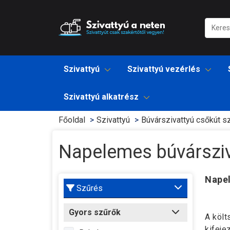
Szivattyú
Szivattyú vezérlés
Szivattyú alkatrész
Főoldal
Szivattyú
Búvárszivattyú csőkút sz
Napelemes búvársziv
Napel
Szűrés
Gyors szűrők
A köl
kifeje