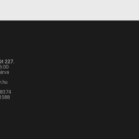
t 227.
6:00
árva
n.hu
-8374
1588