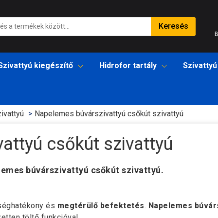
Keresés
B
Szivattyú kiegészítő
Hidrofor tartály
Szivattyú
ivattyú
Napelemes búvárszivattyú csőkút szivattyú
attyú csőkút szivattyú
emes búvárszivattyú csőkút szivattyú.
tséghatékony és
megtérülő befektetés
.
Napelemes búvárs
zetten töltő funkcióval.