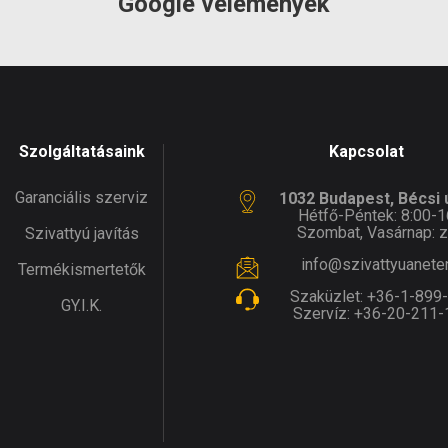
Google vélemények
Szolgáltatásaink
Kapcsolat
Garanciális szerviz
1032 Budapest, Bécsi ú
Hétfő-Péntek: 8:00-1
Szombat, Vasárnap: z
Szivattyú javítás
info@szivattyuanete
Termékismertetők
Szaküzlet:
+36-1-899
GY.I.K.
Szervíz:
+36-20-211-