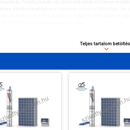
ágokban, horgásztavak víz utánpótlásában és hamar megtér
emes búvárszivattyú
inkat napelem nélkül értékesítjük, de 
ben rendelhető hozzá napelem is. A gyártó által javasolt n
40SJ25 modellszámú napelem modul.
lem!
Teljes tartalom betölté
lemes búvárszivattyú csőkút szivattyú
üzembehelyezésé
e! A napelemes búvárszivattyúkat minden esetben külön egy
ésre szállítjuk. Kérés esetén megfelelően képzett szakember
téshez, beüzemeléshez.