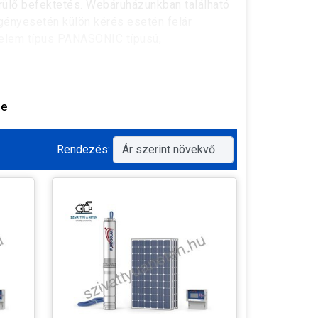
ülő befektetés. Webáruházunkban található
igényesetén külön kérés esetén felár
apelem típus PANASONIC típusú,
se
t mindig megfelelően képzett szakember
eztetés, akár helyszíni felmérés alapján
Rendezés:
t is tudunk ajánlani a komplett