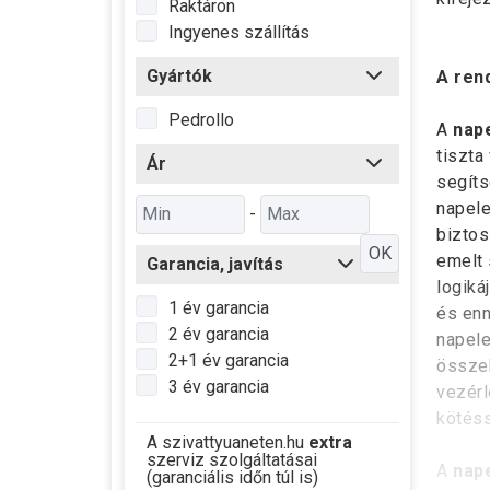
Raktáron
Ingyenes szállítás
Gyártók
A ren
Pedrollo
A
nape
tiszta
Ár
segíts
napele
-
biztos
OK
emelt 
Garancia, javítás
logiká
1 év garancia
és enn
2 év garancia
napele
2+1 év garancia
összek
3 év garancia
vezérl
kötéss
A szivattyuaneten.hu
extra
szerviz szolgáltatásai
A
nape
(garanciális időn túl is)