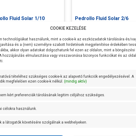
llo Fluid Solar 1/10
Pedrollo Fluid Solar 2/6
COOKIE KEZELÉSE
sítmény P1
750W
Teljesítmény P1
750W
zszállítás
38 liter/perc
Max Vízszállítás
75 liter/perc
 technológiákat használunk, mint a cookie-k az eszközadatok tárolására és/vag
84 méter
Max
66 méter
javítása és a (nem) személyre szabott hirdetések megjelenítése érdekében tess
őmagasság
Emelőmagasság
ákba, akkor olyan adatokat dolgozhatunk fel ezen az oldalon, mint a böngészési
 A hozzájárulás elmulasztása vagy visszavonása bizonyos funkciókat és az old
ócsatlakozás
1 coll
Nyomócsatlakozás
1 coll
i.
ttyú átmérő
100 mm
Szivattyú átmérő
100 mm
romos kábel
2 méter
Elektromos kábel
2 méter
hatóvá tételéhez szükséges cookie-k az alapvető funkciók engedélyezésével. A
za
hossza
ik megfelelően ezen cookie-k nélkül.
(mindig aktív)
ktűrőképesség
150 g/m3
Homoktűrőképesség
150 g/m3
gyenes szállítás
Ingyenes szállítás
eríthetőség
40 méter
Max meríthetőség
40 méter
000Ft
710.000Ft
 nem kért preferenciák tárolásának legitim céljához szükséges.
ális
42 méteren 26
Optimális
41 méteren 
apont
liter/perc
munkapont
liter/perc
Tovább
Tovább
ai célokra használunk.
kerék anyaga
Lexan 141-R
Lapátkerék anyaga
Delrin
kerekek
10 db
Lapátkerekek
6 db
k a látogatók követésére szolgálnak a webhelyeken.
a
száma
ly anyaga
AISI 304
Tengely anyaga
AISI 304