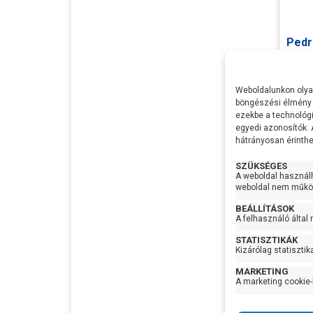
Pedro
Telje
Max Ví
Weboldalunkon olyan
Max
böngészési élmény 
Emel
ezekbe a technológi
egyedi azonosítók.
Nyom
hátrányosan érinthet
Sziva
SZÜKSÉGES
Elekt
A weboldal használ
hoss
weboldal nem működ
Homo
In
BEÁLLÍTÁSOK
Max m
710.
A felhasználó által
Optim
STATISZTIKÁK
munk
Kizárólag statisztik
Lapát
MARKETING
Lapát
A marketing cookie-
szám
Tenge