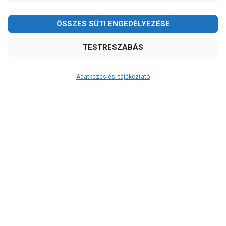
Adatkezeslési tájékoztató
Átvétel
Készletinformáció:
ÉRDEKLŐDJÖN!
Szállítási költség:
ingyenes