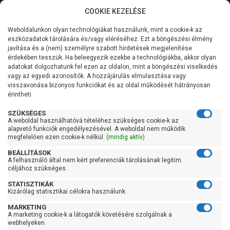
COOKIE KEZELÉSE
0
Weboldalunkon olyan technológiákat használunk, mint a cookie-k az
Kategóriák
Főoldal
Szivattyú
Búvárszivattyú csőkút szivattyú
eszközadatok tárolására és/vagy eléréséhez. Ezt a böngészési élmény
Búvárszivattyú csőkút szivattyú 31-60 liter/percig
javítása és a (nem) személyre szabott hirdetések megjelenítése
Általános információk
érdekében tesszük. Ha beleegyezik ezekbe a technológiákba, akkor olyan
Pedrollo Fluid Solar 1/10
adatokat dolgozhatunk fel ezen az oldalon, mint a böngészési viselkedés
vagy az egyedi azonosítók. A hozzájárulás elmulasztása vagy
Szolgáltatásaink
visszavonása bizonyos funkciókat és az oldal működését hátrányosan
érintheti.
Kapcsolat
SZÜKSÉGES
A weboldal használhatóvá tételéhez szükséges cookie-k az
alapvető funkciók engedélyezésével. A weboldal nem működik
megfelelően ezen cookie-k nélkül.
(mindig aktív)
BEÁLLÍTÁSOK
A felhasználó által nem kért preferenciák tárolásának legitim
céljához szükséges.
STATISZTIKÁK
Kizárólag statisztikai célokra használunk.
MARKETING
A marketing cookie-k a látogatók követésére szolgálnak a
webhelyeken.