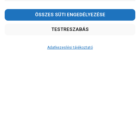
-
OK
Garancia, javítás
1 év garancia
2 év garancia
Adatkezeslési tájékoztató
2+1 év garancia
3 év garancia
A szivattyuaneten.hu
extra
szerviz szolgáltatásai
(garanciális időn túl is)
Kedves Vásárlóink!
Garanciális márkaszerviz
2026.08.08-án szombaton a munkanap ellenére is ZÁRVA
Alkatrészellátás
TARTUNK!
Szerviz, javítás
Megértésüket és türelmüket köszönjük!
Szállítás
email: raukerkft@gmail.com
RAKTÁRON!
szállítás: 2-3 munkanap