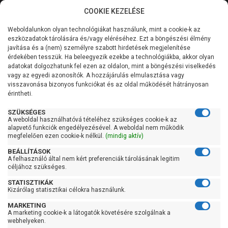
COOKIE KEZELÉSE
0
Weboldalunkon olyan technológiákat használunk, mint a cookie-k az
Kategóriák
Főoldal
Szivattyú gyártó szerint
Dab szivattyú
eszközadatok tárolására és/vagy eléréséhez. Ezt a böngészési élmény
javítása és a (nem) személyre szabott hirdetések megjelenítése
Általános információk
érdekében tesszük. Ha beleegyezik ezekbe a technológiákba, akkor olyan
Dab szivattyú
adatokat dolgozhatunk fel ezen az oldalon, mint a böngészési viselkedés
vagy az egyedi azonosítók. A hozzájárulás elmulasztása vagy
Szolgáltatásaink
visszavonása bizonyos funkciókat és az oldal működését hátrányosan
érintheti.
Szűrés
Kapcsolat
SZÜKSÉGES
A weboldal használhatóvá tételéhez szükséges cookie-k az
Gyors szűrők
alapvető funkciók engedélyezésével. A weboldal nem működik
megfelelően ezen cookie-k nélkül.
(mindig aktív)
Raktáron
BEÁLLÍTÁSOK
Ingyenes szállítás
A felhasználó által nem kért preferenciák tárolásának legitim
céljához szükséges.
Gyártók
STATISZTIKÁK
Kizárólag statisztikai célokra használunk.
Dab
MARKETING
A marketing cookie-k a látogatók követésére szolgálnak a
Ár
webhelyeken.