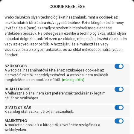
COOKIE KEZELÉSE
0
Weboldalunkon olyan technológiákat használunk, mint a cookie-k az
Kategóriák
Főoldal
Szivattyú gyártó szerint
Pedrollo szivattyú
eszközadatok tárolására és/vagy eléréséhez. Ezt a böngészési élmény
Pedrollo UP
javítása és a (nem) személyre szabott hirdetések megjelenítése
Általános információk
érdekében tesszük. Ha beleegyezik ezekbe a technológiákba, akkor olyan
Pedrollo UP
adatokat dolgozhatunk fel ezen az oldalon, mint a böngészési viselkedés
vagy az egyedi azonosítók. A hozzájárulás elmulasztása vagy
Szolgáltatásaink
visszavonása bizonyos funkciókat és az oldal működését hátrányosan
érintheti.
Kapcsolat
Szűrés
SZÜKSÉGES
A weboldal használhatóvá tételéhez szükséges cookie-k az
alapvető funkciók engedélyezésével. A weboldal nem működik
Gyors szűrők
megfelelően ezen cookie-k nélkül.
(mindig aktív)
BEÁLLÍTÁSOK
Raktáron
A felhasználó által nem kért preferenciák tárolásának legitim
Ingyenes szállítás
céljához szükséges.
STATISZTIKÁK
Gyártók
Kizárólag statisztikai célokra használunk.
MARKETING
Pedrollo
A marketing cookie-k a látogatók követésére szolgálnak a
webhelyeken.
Ár