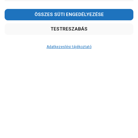
-
OK
Garancia, javítás
1 év garancia
2 év garancia
Adatkezeslési tájékoztató
2+1 év garancia
3 év garancia
A szivattyuaneten.hu
extra
szerviz szolgáltatásai
(garanciális időn túl is)
Garanciális márkaszerviz
Kedves Vásárlóink!
Alkatrészellátás
2026.08.08-án szombaton a munkanap ellenére is ZÁRVA
Szerviz, javítás
TARTUNK!
Megértésüket és türelmüket köszönjük!
Szállítás
RAKTÁRON!
email: raukerkft@gmail.com