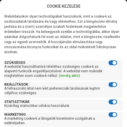
COOKIE KEZELÉSE
0
Weboldalunkon olyan technológiákat használunk, mint a cookie-k az
Kategóriák
Főoldal
Szivattyú gyártó szerint
Heron szivattyú
eszközadatok tárolására és/vagy eléréséhez. Ezt a böngészési élmény
Heron EMPH
javítása és a (nem) személyre szabott hirdetések megjelenítése
Általános információk
érdekében tesszük. Ha beleegyezik ezekbe a technológiákba, akkor olyan
Heron EMPH
adatokat dolgozhatunk fel ezen az oldalon, mint a böngészési viselkedés
vagy az egyedi azonosítók. A hozzájárulás elmulasztása vagy
Szolgáltatásaink
visszavonása bizonyos funkciókat és az oldal működését hátrányosan
érintheti.
Kapcsolat
Szűrés
SZÜKSÉGES
A weboldal használhatóvá tételéhez szükséges cookie-k az
alapvető funkciók engedélyezésével. A weboldal nem működik
Gyors szűrők
megfelelően ezen cookie-k nélkül.
(mindig aktív)
BEÁLLÍTÁSOK
Raktáron
A felhasználó által nem kért preferenciák tárolásának legitim
Ingyenes szállítás
céljához szükséges.
STATISZTIKÁK
Gyártók
Kedves Vásárlóink!
Kizárólag statisztikai célokra használunk.
MARKETING
Heron
2026.08.08-án szombaton a munkanap ellenére is ZÁRVA
A marketing cookie-k a látogatók követésére szolgálnak a
TARTUNK!
webhelyeken.
Megértésüket és türelmüket köszönjük!
Ár