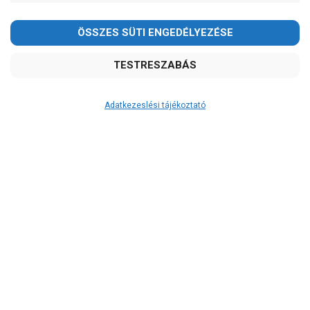
-
OK
email: raukerkft@gmail.com
Garancia, javítás
1 év garancia
2 év garancia
Adatkezeslési tájékoztató
2+1 év garancia
3 év garancia
A szivattyuaneten.hu
extra
szerviz szolgáltatásai
(garanciális időn túl is)
Garanciális márkaszerviz
Alkatrészellátás
Szerviz, javítás
Szállítás
RAKTÁRON!