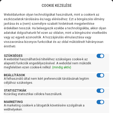
COOKIE KEZELÉSE
0
Weboldalunkon olyan technológiákat használunk, mint a cookie-k az
Kategóriák
Főoldal
Szivattyú gyártó szerint
Pedrollo szivattyú
eszközadatok tárolására és/vagy eléréséhez. Ezt a böngészési élmény
Pedrollo JSW
javítása és a (nem) személyre szabott hirdetések megjelenítése
Általános információk
érdekében tesszük. Ha beleegyezik ezekbe a technológiákba, akkor olyan
Pedrollo JSW
adatokat dolgozhatunk fel ezen az oldalon, mint a böngészési viselkedés
vagy az egyedi azonosítók. A hozzájárulás elmulasztása vagy
Szolgáltatásaink
visszavonása bizonyos funkciókat és az oldal működését hátrányosan
érintheti.
Kapcsolat
Szűrés
SZÜKSÉGES
A weboldal használhatóvá tételéhez szükséges cookie-k az
alapvető funkciók engedélyezésével. A weboldal nem működik
Gyors szűrők
megfelelően ezen cookie-k nélkül.
(mindig aktív)
BEÁLLÍTÁSOK
Raktáron
A felhasználó által nem kért preferenciák tárolásának legitim
Ingyenes szállítás
céljához szükséges.
STATISZTIKÁK
Gyártók
Kizárólag statisztikai célokra használunk.
MARKETING
Pedrollo
A marketing cookie-k a látogatók követésére szolgálnak a
webhelyeken.
Ár