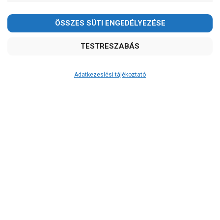
-
OK
Garancia, javítás
1 év garancia
2 év garancia
Adatkezeslési tájékoztató
2+1 év garancia
3 év garancia
A szivattyuaneten.hu
extra
szerviz szolgáltatásai
(garanciális időn túl is)
Kedves Vásárlóink!
Garanciális márkaszerviz
Alkatrészellátás
2026.08.08-án szombaton a munkanap ellenére is ZÁRVA
Szerviz, javítás
TARTUNK!
Megértésüket és türelmüket köszönjük!
Szállítás
RAKTÁRON!
email: raukerkft@gmail.com