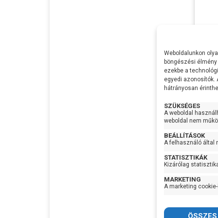
Pedr
Feszü
Weboldalunkon olyan
Telje
böngészési élmény 
ezekbe a technológi
Max Ví
egyedi azonosítók.
Max
hátrányosan érinthet
Emel
Max S
SZÜKSÉGES
A weboldal használ
Szívó
weboldal nem működ
Nyom
BEÁLLÍTÁSOK
95.8
Optim
A felhasználó által
munk
STATISZTIKÁK
Lapát
Kizárólag statisztik
MARKETING
A marketing cookie-
Sziva
anyag