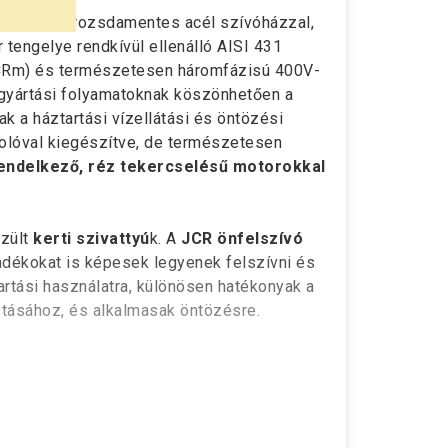
a AISI 304 rozsdamentes acél szívóházzal,
 tengelye rendkívül ellenálló AISI 431
JCRm) és természetesen háromfázisú 400V-
 gyártási folyamatoknak köszönhetően a
k a háztartási vízellátási és öntözési
solóval kiegészítve, de természetesen
rendelkező, réz tekercselésű motorokkal
szült
kerti szivattyú
k. A
JCR önfelszívó
yadékokat is képesek legyenek felszívni és
rtási használatra, különösen hatékonyak a
ztásához, és alkalmasak öntözésre.