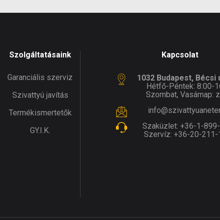
Szolgáltatásaink
Kapcsolat
Garanciális szerviz
1032 Budapest, Bécsi ú
Hétfő-Péntek: 8:00-1
Szombat, Vasárnap: z
Szivattyú javítás
info@szivattyuanete
Termékismertetők
Szaküzlet:
+36-1-899
GY.I.K.
Szervíz:
+36-20-211-