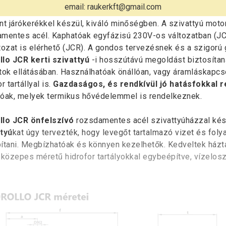
email: raukerkft@gmail.com
ollo JCR kerti szivattyú
szivattyú család valamennyi tagj
nt járókerékkel készül, kiváló minőségben. A szivattyú motor
amentes acél. Kaphatóak egyfázisú 230V-os változatban (
tozat is elérhető (JCR). A gondos tervezésnek és a szigorú
lo JCR kerti szivattyú
-i hosszútávú megoldást biztosítana
tok ellátásában. Használhatóak önállóan, vagy áramláskapc
r tartállyal is.
Gazdaságos, és rendkívül jó hatásfokkal 
óak, melyek termikus hővédelemmel is rendelkeznek.
llo JCR önfelszívó
rozsdamentes acél szivattyúházzal ké
tyú
kat úgy tervezték, hogy levegőt tartalmazó vizet és fol
ítani. Megbízhatóak és könnyen kezelhetők. Kedveltek házta
 közepes méretű hidrofor tartályokkal egybeépítve, vízelos