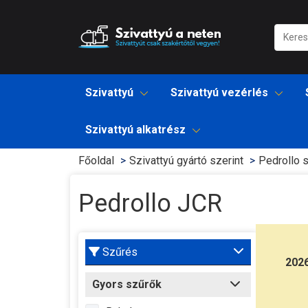
Szivattyú
Szivattyú vezérlés
Szivattyú alkatrész
Főoldal
Szivattyú gyártó szerint
Pedrollo s
Pedrollo JCR
Pedro
Szűrés
202
Kivál
Gyors szűrők
sziva