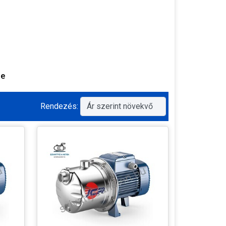
se
Rendezés: