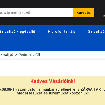
Keresés
B
Szivattyú kiegészítő
Hidrofor tartály
Szivattyú
zivattyú
Pedrollo JCR
Kedves Vásárlóink!
llo JCR
6.08.08-án szombaton a munkanap ellenére is ZÁRVA TART
Megértésüket és türelmüket köszönjük!
ó minőségű
Pedrollo JCR és JCRm kerti szivattyú
-k széle
ttyú szakkereskedő
től, biztos kézből. Minőség, megbízhat