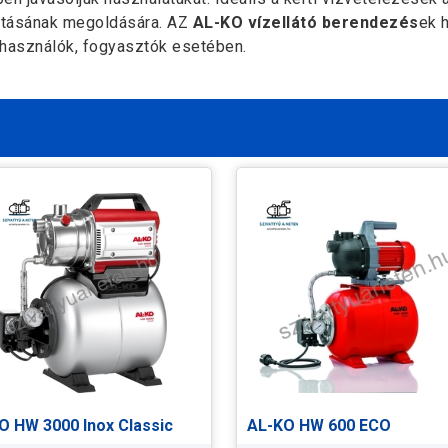
átásának megoldására. AZ
AL-KO vízellátó berendezés
ek 
használók, fogyasztók esetében.
O HW 3000 Inox Classic
AL-KO HW 600 ECO