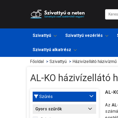
Szivattyú
Szivattyú vezérlés
Szivattyú alkatrész
Főoldal
Szivattyú
Házivízellátó házivízmű
AL-KO házivízellátó 
AL-KO
Szűrés
Az
AL
Gyors szűrők
számár
esetéb