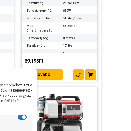
Feszültség
230V/50Hz
Teljesítmény P2
650W
Max Vízszállítás
51 liter/perc
Max
35 méter
Emelőmagasság
Szívómélység
8 méter
Tartály méret
17 liter
Szívócsatlakozás
1 coll
69.195Ft
Nyomócsatlakozás
1 coll
Gyártó:
AL-KO
Tovább
Termék súlya:
13.5 kg
Garancia:
3 év
y eléréséhez. Ezt a
zük. Ha beleegyezik
Készlet
szállítás: 3-5
 viselkedés vagy az
információ:
munkanap
al működését