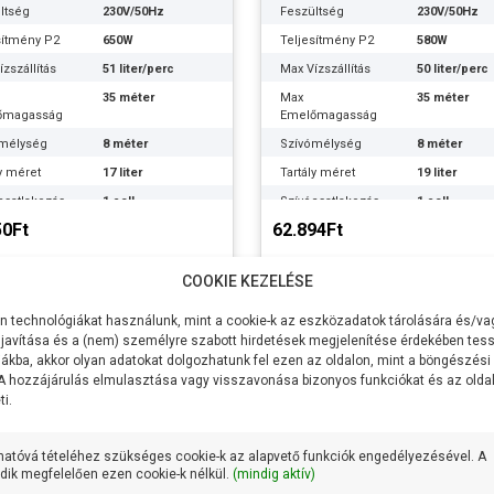
ltség
230V/50Hz
Feszültség
230V/50Hz
sítmény P2
650W
Teljesítmény P2
580W
zszállítás
51 liter/perc
Max Vízszállítás
50 liter/perc
35 méter
Max
35 méter
őmagasság
Emelőmagasság
mélység
8 méter
Szívómélység
8 méter
ly méret
17 liter
Tartály méret
19 liter
csatlakozás
1 coll
Szívócsatlakozás
1 coll
50Ft
62.894Ft
ócsatlakozás
1 coll
Nyomócsatlakozás
1 coll
:
AL-KO
Gyártó:
AL-KO
Tovább
Tovább
COOKIE KEZELÉSE
k súlya:
13.3 kg
Termék súlya:
13.4 kg
cia:
3 év
Garancia:
3 év
 technológiákat használunk, mint a cookie-k az eszközadatok tárolására és/vag
javítása és a (nem) személyre szabott hirdetések megjelenítése érdekében tess
et
szállítás: 3-5
Készlet
szállítás: 3-5
ákba, akkor olyan adatokat dolgozhatunk fel ezen az oldalon, mint a böngészési
máció:
munkanap
információ:
munkanap
 A hozzájárulás elmulasztása vagy visszavonása bizonyos funkciókat és az old
i.
hatóvá tételéhez szükséges cookie-k az alapvető funkciók engedélyezésével. A
ik megfelelően ezen cookie-k nélkül.
(mindig aktív)