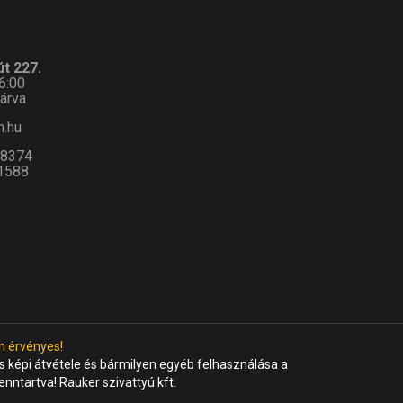
t 227.
6:00
árva
n.hu
-8374
1588
n érvényes!
 képi átvétele és bármilyen egyéb felhasználása a
fenntartva! Rauker szivattyú kft.