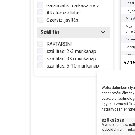
Feszü
Garanciális márkaszerviz
Telje
Alkatrészellátás
Max Ví
Szerviz, javítás
Max
Szállítás
Emel
Szívó
RAKTÁRON!
Tartá
szállítás: 2-3 munkanap
Szívó
szállítás: 3-5 munkanap
57.1
Nyom
szállítás: 6-10 munkanap
Gyártó
Termé
Garan
Weboldalunkon olyan
böngészési élmény 
Készl
ezekbe a technológi
infor
egyedi azonosítók.
hátrányosan érinthet
SZÜKSÉGES
A weboldal használ
weboldal nem működ