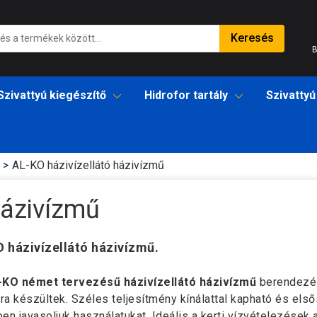
Keresés
B
Szivattyú kiegészítő
Hidrofor tartály
Szivattyú
AL-KO házivízellátó házivízmű
házivízmű
 házivízellátó házivízmű.
-KO német tervezésű házivízellátó házivízmű
berendezés
a készültek. Széles teljesítmény kínálattal kapható és el
en javasoljuk használatukat. Ideális a kerti vízvételezése