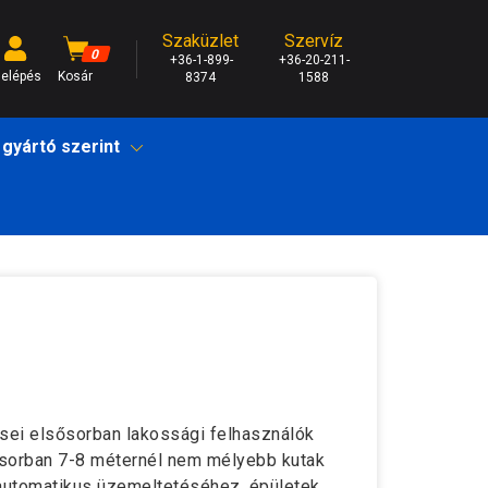
Szaküzlet
Szervíz
0
+36-1-899-
+36-20-211-
elépés
Kosár
8374
1588
 gyártó szerint
ei elsősorban lakossági felhasználók
sősorban 7-8 méternél nem mélyebb kutak
k automatikus üzemeltetéséhez, épületek