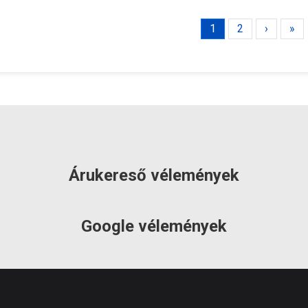
máció:
munkanap
információ:
munkanap
1
2
›
»
Árukereső vélemények
Google vélemények