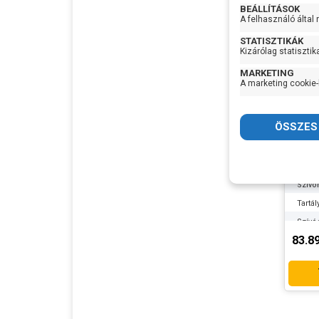
BEÁLLÍTÁSOK
A felhasználó által
STATISZTIKÁK
Kizárólag statisztik
MARKETING
AL-K
A marketing cookie-
Feszü
Telje
Max Ví
Max
Emel
Szívó
Tartá
Szívó
83.8
Nyom
Gyártó
Termé
Garan
Készl