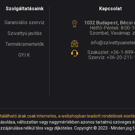
Szolgáltatásaink
Kapcsolat
Garanciális szerviz
1032 Budapest, Bécsi ú
Hétfő-Péntek: 8:00-1
Szombat, Vasárnap: z
Szivattyú javítás
info@szivattyuanete
Termékismertetők
Szaküzlet:
+36-1-899
GY.I.K.
Szervíz:
+36-20-211-
 található árak csak internetes, a webshopban leadott rendelések eseté
másolása, változatlan vagy nagymértékben azonos tartalmú szöveges és
ozzájárulása nélkül tilos vagy díjköteles. Copyright © 2023 - Minden jog 