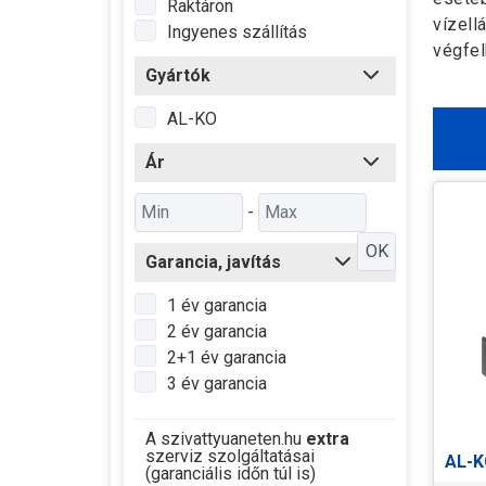
Raktáron
vízell
Ingyenes szállítás
végfel
Gyártók
AL-KO
Ár
-
OK
Garancia, javítás
1 év garancia
2 év garancia
2+1 év garancia
3 év garancia
A szivattyuaneten.hu
extra
szerviz szolgáltatásai
AL-K
(garanciális időn túl is)