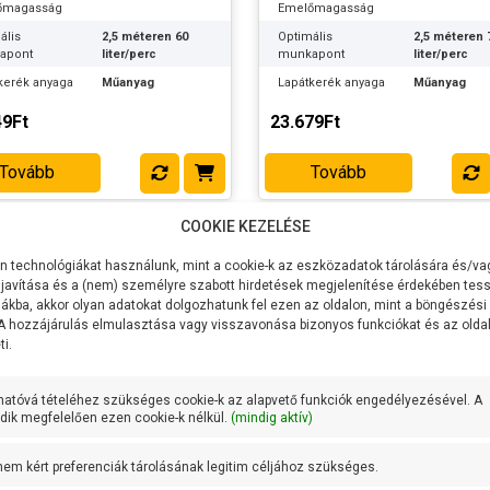
őmagasság
Emelőmagasság
ális
2,5 méteren 60
Optimális
2,5 méteren 
apont
liter/perc
munkapont
liter/perc
kerék anyaga
Műanyag
Lapátkerék anyaga
Műanyag
ttyúház
Műanyag
Szivattyúház
Műanyag
49Ft
23.679Ft
a
anyaga
ly anyaga
Rozsdamentes
Tengely anyaga
Rozsdament
Tovább
Tovább
acél
acél
+ 35 fok
Max
+ 35 fok
mérséklet
vízhőmérséklet
COOKIE KEZELÉSE
ócsatlakozás
5/4 coll
Nyomócsatlakozás
5/4 coll
 technológiákat használunk, mint a cookie-k az eszközadatok tárolására és/vag
romos kábel
10 méter
Elektromos kábel
10 méter
javítása és a (nem) személyre szabott hirdetések megjelenítése érdekében tess
za
hossza
ákba, akkor olyan adatokat dolgozhatunk fel ezen az oldalon, mint a böngészési
eríthetőség
6 méter
Max meríthetőség
6 méter
 A hozzájárulás elmulasztása vagy visszavonása bizonyos funkciókat és az old
i.
25 mm
Max
25 mm
cseméret
szemcseméret
:
Acquaer
Gyártó:
Acquaer
hatóvá tételéhez szükséges cookie-k az alapvető funkciók engedélyezésével. A
ik megfelelően ezen cookie-k nélkül.
(mindig aktív)
k súlya:
5.3 kg
Termék súlya:
5.6 kg
cia:
2 év
Garancia:
2 év
 nem kért preferenciák tárolásának legitim céljához szükséges.
et
szállítás: 2-3
Készlet
RAKTÁRON!