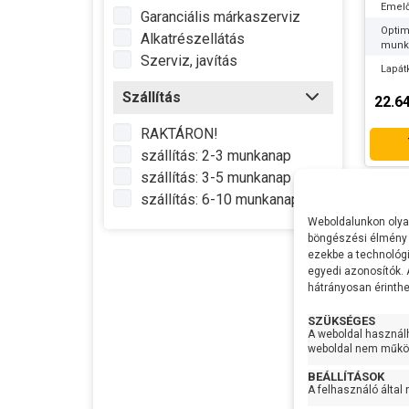
Emel
Garanciális márkaszerviz
Optim
Alkatrészellátás
munk
Szerviz, javítás
Lapát
Sziva
Szállítás
22.6
anyag
RAKTÁRON!
Tenge
szállítás: 2-3 munkanap
Max
szállítás: 3-5 munkanap
vízhő
szállítás: 6-10 munkanap
Nyom
Weboldalunkon olyan
Elekt
böngészési élmény 
hoss
ezekbe a technológi
Max m
egyedi azonosítók.
hátrányosan érinthet
Max
szem
SZÜKSÉGES
Gyártó
A weboldal használ
weboldal nem működ
Termé
BEÁLLÍTÁSOK
Garan
A felhasználó által
Készl