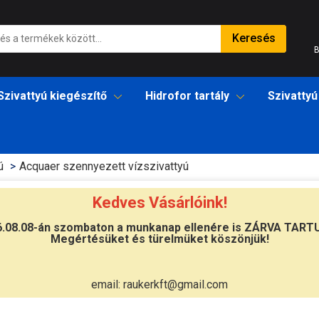
Keresés
B
Szivattyú kiegészítő
Hidrofor tartály
Szivattyú
ú
Acquaer szennyezett vízszivattyú
Kedves Vásárlóink!
vízszivattyú
6.08.08-án szombaton a munkanap ellenére is ZÁRVA TART
Megértésüket és türelmüket köszönjük!
r szennyezett vízszivattyú gyors szállítással.
R szennyezett vízszivattyú a szivattyuaneten.hu-tól két év
email: raukerkft@gmail.com