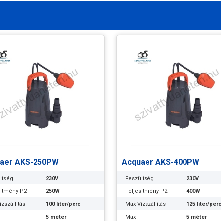
aer AKS-250PW
Acquaer AKS-400PW
ltség
230V
Feszültség
230V
sítmény P2
250W
Teljesítmény P2
400W
zszállítás
100 liter/perc
Max Vízszállítás
125 liter/per
5 méter
Max
5 méter