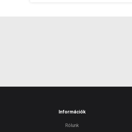
Max
szem
Gyártó
Termé
Garan
Készl
infor
Információk
Rólunk