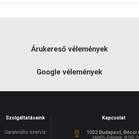
35 mm
Max
35 mm
cseméret
szemcseméret
:
Acquaer
Gyártó:
Acquaer
k súlya:
6.5 kg
Termék súlya:
8.5 kg
cia:
2 év
Garancia:
2 év
et
szállítás: 2-3
Készlet
szállítás: 2-3
máció:
munkanap
információ:
munkanap
Árukereső vélemények
Google vélemények
Szolgáltatásaink
Kapcsolat
Garanciális szerviz
1032 Budapest, Bécsi ú
Hétfő-Péntek: 8:00-1