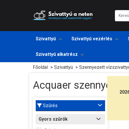
Szivattyú
Szivattyú vezérlés
Szivattyú alkatrész
Főoldal
Szivattyú
Szennyezett vízszivatty
Acquaer szennyezett 
202
Acquae
Szűrés
ACQUAE
Gyors szűrők