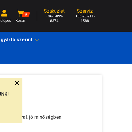
Szaküzlet
Szervíz
0
+36-1-899-
+36-20-211-
elépés
Kosár
8374
1588
 gyártó szerint
UNK!
 garanciával, jó minőségben.