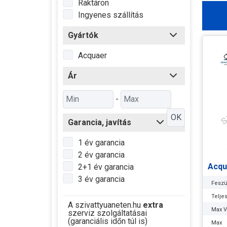
Raktáron
Ingyenes szállítás
Gyártók
Acquaer
Ár
-
OK
Garancia, javítás
1 év garancia
2 év garancia
Acqu
2+1 év garancia
3 év garancia
Feszü
Telje
A szivattyuaneten.hu
extra
Max Ví
szerviz szolgáltatásai
(garanciális időn túl is)
Max