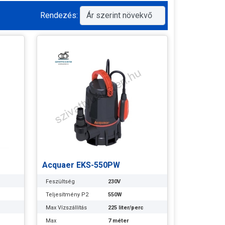
Rendezés:
Acquaer EKS-550PW
Feszültség
230V
Teljesítmény P2
550W
c
Max Vízszállítás
225 liter/perc
Max
7 méter