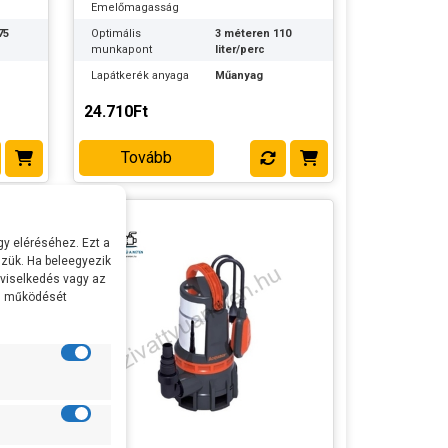
Emelőmagasság
75
Optimális
3 méteren 110
munkapont
liter/perc
Lapátkerék anyaga
Műanyag
Szivattyúház
Műanyag
24.710Ft
anyaga
es
Tengely anyaga
Rozsdamentes
Tovább
acél
Max
+ 35 fok
vízhőmérséklet
Nyomócsatlakozás
6/4 coll
y eléréséhez. Ezt a
Elektromos kábel
10 méter
zük. Ha beleegyezik
hossza
 viselkedés vagy az
Max meríthetőség
6 méter
al működését
Max
35 mm
szemcseméret
Gyártó:
Acquaer
Termék súlya:
5.8 kg
Garancia:
2 év
Készlet
szállítás: 2-3