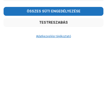
Pedrollo
Ár
-
OK
Garancia, javítás
Adatkezeslési tájékoztató
1 év garancia
2 év garancia
2+1 év garancia
3 év garancia
Kedves Vásárlóink!
A szivattyuaneten.hu
extra
szerviz szolgáltatásai
(garanciális időn túl is)
2026.08.08-án szombaton a munkanap ellenére is ZÁRVA
TARTUNK!
Garanciális márkaszerviz
Megértésüket és türelmüket köszönjük!
Alkatrészellátás
Szerviz, javítás
email: raukerkft@gmail.com
Szállítás