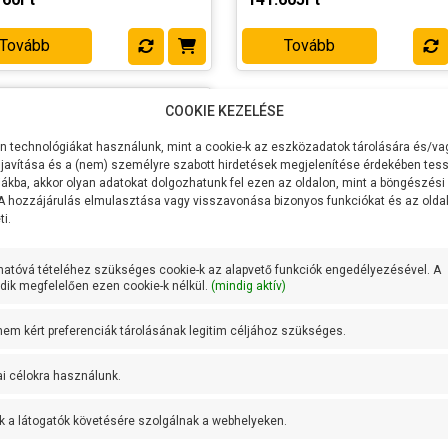
apont
liter/perc
munkapont
liter/perc
kerék anyaga
Bronz
Lapátkerék anyaga
Bronz
Tovább
Tovább
ttyúház
Öntvény
Szivattyúház
Öntvény
a
anyaga
ly anyaga
AISI 431
COOKIE KEZELÉSE
Tengely anyaga
AISI 431
rozsdamentes
rozsdament
acél
acél
 technológiákat használunk, mint a cookie-k az eszközadatok tárolására és/vag
javítása és a (nem) személyre szabott hirdetések megjelenítése érdekében tess
dettség
IPX4
IP védettség
IPX4
ákba, akkor olyan adatokat dolgozhatunk fel ezen az oldalon, mint a böngészési
+ 90 fok
Max
+ 90 fok
 A hozzájárulás elmulasztása vagy visszavonása bizonyos funkciókat és az old
mérséklet
vízhőmérséklet
i.
:
Pedrollo
Gyártó:
Pedrollo
k súlya:
10.9 kg
Termék súlya:
10.8 kg
hatóvá tételéhez szükséges cookie-k az alapvető funkciók engedélyezésével. A
ik megfelelően ezen cookie-k nélkül.
(mindig aktív)
cia:
2 év
Garancia:
2 év
et
szállítás: 2-3
Készlet
szállítás: 2-3
máció:
munkanap
információ:
munkanap
 nem kért preferenciák tárolásának legitim céljához szükséges.
ollo CKR 90
ai célokra használunk.
ltség
400V/50Hz
sítmény P2
750W
k a látogatók követésére szolgálnak a webhelyeken.
zszállítás
50 liter/perc