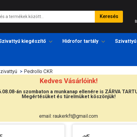
Keresés
B
Szivattyú kiegészítő
Hidrofor tartály
Szivattyú
zivattyú
Pedrollo CKR
Kedves Vásárlóink!
6.08.08-án szombaton a munkanap ellenére is ZÁRVA TART
Megértésüket és türelmüket köszönjük!
email: raukerkft@gmail.com