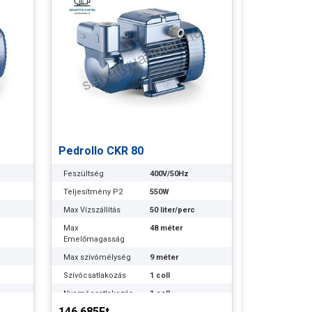
Pedrollo CKR 80
Feszültség
400V/50Hz
Teljesítmény P2
550W
Max Vízszállítás
50 liter/perc
Max
48 méter
Emelőmagasság
Max szívómélység
9 méter
Szívócsatlakozás
1 coll
Nyomócsatlakozás
1 coll
146.685Ft
30
Optimális
26 méteren 30