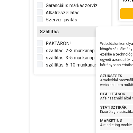
Garanciális márkaszerviz
munk
Alkatrészellátás
Lapát
Szerviz, javítás
Sziva
anyag
Szállítás
Tenge
RAKTÁRON!
Weboldalunkon olyan
böngészési élmény 
szállítás: 2-3 munkanap
IP vé
ezekbe a technológi
szállítás: 3-5 munkanap
Max
egyedi azonosítók.
vízhő
szállítás: 6-10 munkanap
hátrányosan érinthet
Gyártó
SZÜKSÉGES
Termé
A weboldal használ
weboldal nem működ
Garan
Készl
BEÁLLÍTÁSOK
infor
A felhasználó által
Pedr
STATISZTIKÁK
Kizárólag statisztik
Feszü
Telje
MARKETING
A marketing cookie-
Max Ví