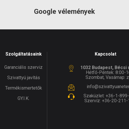
máció:
munkanap
Google vélemények
Szolgáltatásaink
Kapcsolat
Garanciális szerviz
1032 Budapest, Bécsi ú
Hétfő-Péntek: 8:00-1
Szombat, Vasárnap: z
Szivattyú javítás
info@szivattyuanete
Termékismertetők
Szaküzlet:
+36-1-899
GY.I.K.
Szervíz:
+36-20-211-