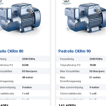
ollo CKRm 80
Pedrollo CKRm 90
ltség
230V/50Hz
Feszültség
230V/50Hz
sítmény P2
550W
Teljesítmény P2
750W
zszállítás
50 liter/perc
Max Vízszállítás
50 liter/perc
48 méter
Max
51 méter
őmagasság
Emelőmagasság
zívómélység
9 méter
Max szívómélység
9 méter
csatlakozás
1 coll
Szívócsatlakozás
1 coll
ócsatlakozás
1 coll
Nyomócsatlakozás
1 coll
160Ft
141.605Ft
ális
26 méteren 30
Optimális
29 méteren 