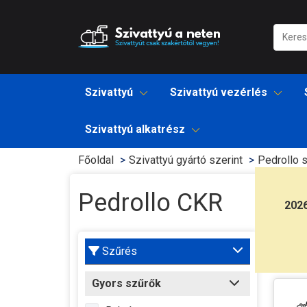
Szivattyú
Szivattyú vezérlés
Szivattyú alkatrész
Főoldal
Szivattyú gyártó szerint
Pedrollo s
Pedrollo CKR
202
Szűrés
Gyors szűrők