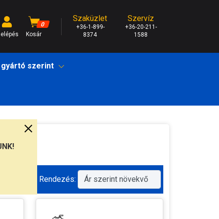
Szaküzlet
Szervíz
0
+36-1-899-
+36-20-211-
elépés
Kosár
8374
1588
 gyártó szerint
UNK!
Rendezés: