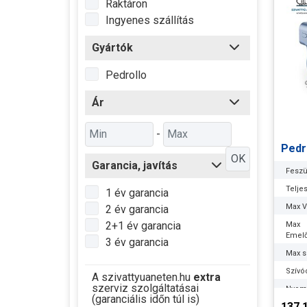
Raktáron
Ingyenes szállítás
Gyártók
Pedrollo
Ár
-
Pedr
OK
Garancia, javítás
Feszü
Telje
1 év garancia
Max Ví
2 év garancia
2+1 év garancia
Max
Emel
3 év garancia
Max s
Szívó
A szivattyuaneten.hu
extra
szerviz szolgáltatásai
Nyom
(garanciális időn túl is)
137.
Optim