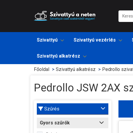
Szivattyú
Szivattyú vezérlés
Szivattyú alkatrész
Főoldal
Szivattyú alkatrész
Pedrollo sziva
Pedrollo JSW 2AX szi
Szűrés
Gyors szűrők