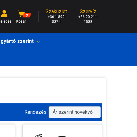
Szaküzlet
Szervíz
0
+36-1-899-
+36-20-211-
elépés
Kosár
8374
1588
 gyártó szerint
Rendezés: