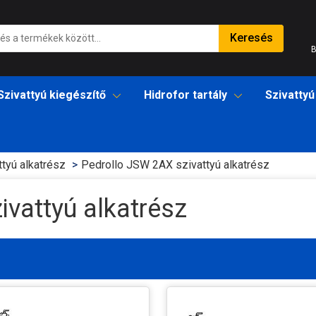
Keresés
B
Szivattyú kiegészítő
Hidrofor tartály
Szivattyú
ttyú alkatrész
Pedrollo JSW 2AX szivattyú alkatrész
vattyú alkatrész