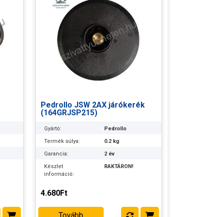
Pedrollo JSW 2AX járókerék
(164GRJSP215)
Gyártó:
Pedrollo
Termék súlya:
0.2 kg
Garancia:
2 év
Készlet
RAKTÁRON!
információ:
4.680Ft
Tovább