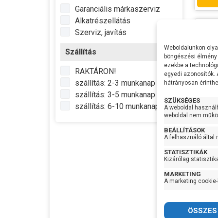
Garanciális márkaszerviz
Alkatrészellátás
Szerviz, javítás
Weboldalunkon olyan
Szállítás
böngészési élmény 
ezekbe a technológi
RAKTÁRON!
egyedi azonosítók.
szállítás: 2-3 munkanap
hátrányosan érinthet
szállítás: 3-5 munkanap
SZÜKSÉGES
szállítás: 6-10 munkanap
A weboldal használ
weboldal nem működ
BEÁLLÍTÁSOK
A felhasználó által
Pedr
ejek
STATISZTIKÁK
Kizárólag statisztik
Gyártó
MARKETING
A marketing cookie-
Termé
Garan
Készl
infor