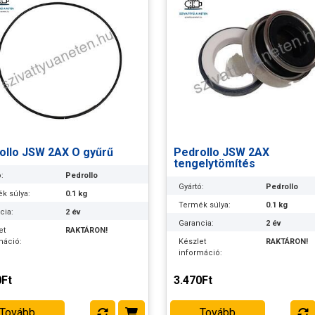
ollo JSW 2AX O gyűrű
Pedrollo JSW 2AX
tengelytömítés
:
Pedrollo
Gyártó:
Pedrollo
k súlya:
0.1 kg
Termék súlya:
0.1 kg
cia:
2 év
Garancia:
2 év
et
RAKTÁRON!
máció:
Készlet
RAKTÁRON!
információ:
0Ft
3.470Ft
Tovább
Tovább