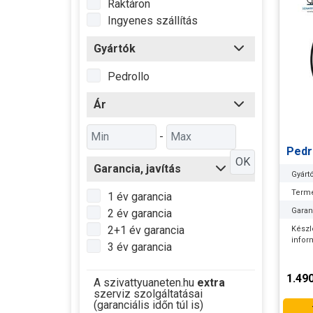
Raktáron
Ingyenes szállítás
Gyártók
Pedrollo
Ár
-
Pedr
OK
Garancia, javítás
Gyártó
Termé
1 év garancia
Garan
2 év garancia
2+1 év garancia
Készl
infor
3 év garancia
1.49
A szivattyuaneten.hu
extra
szerviz szolgáltatásai
(garanciális időn túl is)