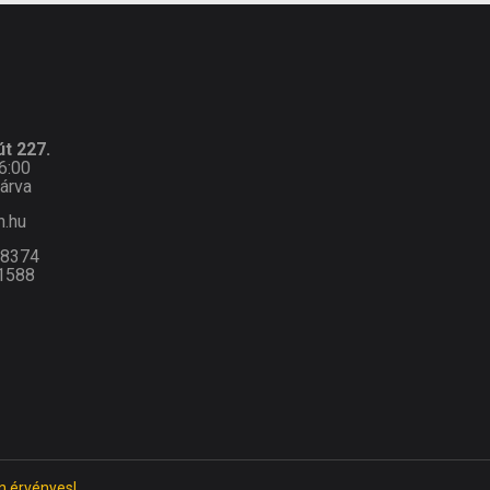
t 227.
6:00
árva
n.hu
-8374
1588
n érvényes!