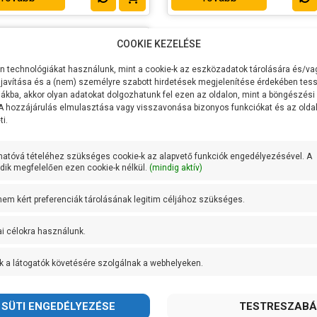
COOKIE KEZELÉSE
 technológiákat használunk, mint a cookie-k az eszközadatok tárolására és/vag
javítása és a (nem) személyre szabott hirdetések megjelenítése érdekében tess
ákba, akkor olyan adatokat dolgozhatunk fel ezen az oldalon, mint a böngészési
 A hozzájárulás elmulasztása vagy visszavonása bizonyos funkciókat és az old
i.
hatóvá tételéhez szükséges cookie-k az alapvető funkciók engedélyezésével. A
ik megfelelően ezen cookie-k nélkül.
(mindig aktív)
 nem kért preferenciák tárolásának legitim céljához szükséges.
ollo JSW 2AX diffurzor-
tor (1210592)
ai célokra használunk.
:
Pedrollo
k a látogatók követésére szolgálnak a webhelyeken.
k súlya:
0.3 kg
cia:
2 év
et
RAKTÁRON!
máció: