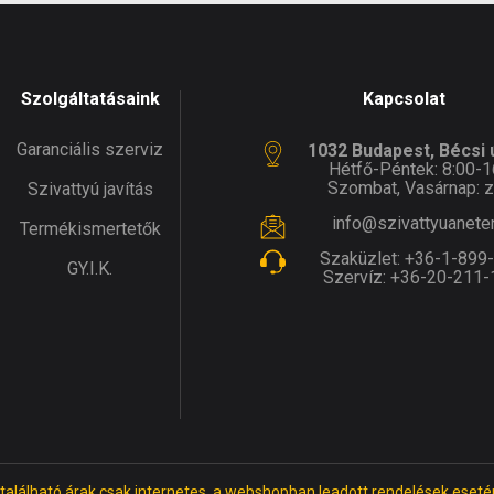
Szolgáltatásaink
Kapcsolat
Garanciális szerviz
1032 Budapest, Bécsi ú
Hétfő-Péntek: 8:00-1
Szombat, Vasárnap: z
Szivattyú javítás
info@szivattyuanete
Termékismertetők
Szaküzlet:
+36-1-899
GY.I.K.
Szervíz:
+36-20-211-
 található árak csak internetes, a webshopban leadott rendelések eseté