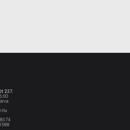
információ:
munkanap
t 227.
6:00
árva
n.hu
-8374
1588