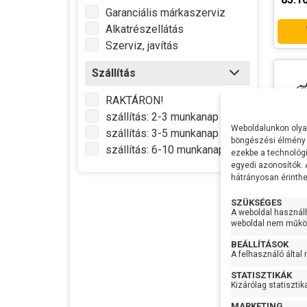
Garanciális márkaszerviz
munk
Alkatrészellátás
Lapát
Szerviz, javítás
Sziva
anyag
Szállítás
Tenge
RAKTÁRON!
szállítás: 2-3 munkanap
IP vé
Weboldalunkon olyan
szállítás: 3-5 munkanap
Max f
böngészési élmény 
hőmér
szállítás: 6-10 munkanap
ezekbe a technológi
Gyártó
egyedi azonosítók.
hátrányosan érinthet
Termé
Garan
SZÜKSÉGES
A weboldal használ
Készl
weboldal nem működ
infor
Pedr
BEÁLLÍTÁSOK
A felhasználó által
Feszü
STATISZTIKÁK
Telje
Kizárólag statisztik
Max Ví
MARKETING