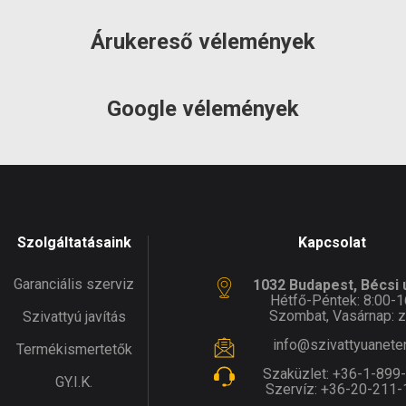
máció:
munkanap
információ:
munkanap
Árukereső vélemények
Google vélemények
Szolgáltatásaink
Kapcsolat
Garanciális szerviz
1032 Budapest, Bécsi ú
Hétfő-Péntek: 8:00-1
Szombat, Vasárnap: z
Szivattyú javítás
info@szivattyuanete
Termékismertetők
Szaküzlet:
+36-1-899
GY.I.K.
Szervíz:
+36-20-211-