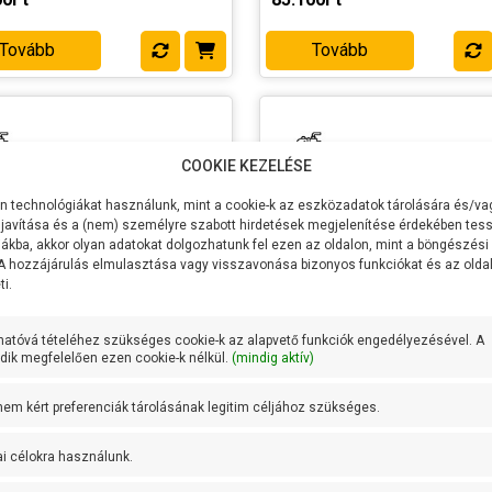
apont
liter/perc
munkapont
liter/perc
kerék anyaga
Rézötvözet
Lapátkerék anyaga
Rézötvözet
Tovább
Tovább
ttyúház
Sárgaréz, PPS
Szivattyúház
Sárgaréz, P
a
anyaga
ly anyaga
AISI 431
Tengely anyaga
AISI 431
rozsdamentes
rozsdament
acél
acél
COOKIE KEZELÉSE
dettség
IPX4
IP védettség
IPX4
 technológiákat használunk, mint a cookie-k az eszközadatok tárolására és/vag
olyadék
+ 90 fok
Max folyadék
+ 90 fok
javítása és a (nem) személyre szabott hirdetések megjelenítése érdekében tess
séklet
hőmérséklet
ákba, akkor olyan adatokat dolgozhatunk fel ezen az oldalon, mint a böngészési
:
Pedrollo
Gyártó:
Pedrollo
 A hozzájárulás elmulasztása vagy visszavonása bizonyos funkciókat és az old
i.
k súlya:
4.7 kg
Termék súlya:
4.7 kg
cia:
2 év
Garancia:
2 év
hatóvá tételéhez szükséges cookie-k az alapvető funkciók engedélyezésével. A
et
szállítás: 3-5
Készlet
szállítás: 3-5
ik megfelelően ezen cookie-k nélkül.
(mindig aktív)
máció:
munkanap
információ:
munkanap
ollo PQA 60
Pedrollo PQAm 70
 nem kért preferenciák tárolásának legitim céljához szükséges.
ltség
400V/50Hz
Feszültség
230V/50Hz
sítmény P2
370W
Teljesítmény P2
550W
ai célokra használunk.
zszállítás
32 liter/perc
Max Vízszállítás
45 liter/perc