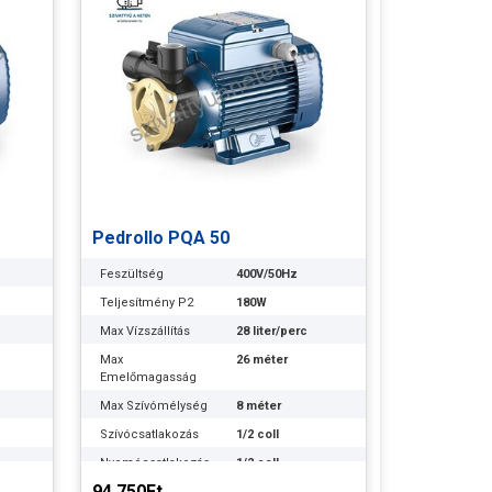
Pedrollo PQA 50
Feszültség
400V/50Hz
Teljesítmény P2
180W
Max Vízszállítás
28 liter/perc
Max
26 méter
Emelőmagasság
Max Szívómélység
8 méter
Szívócsatlakozás
1/2 coll
Nyomócsatlakozás
1/2 coll
94.750Ft
15
Optimális
15 méteren 15