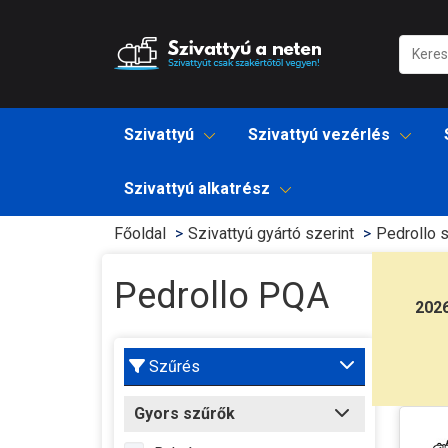
Szivattyú
Szivattyú vezérlés
Szivattyú alkatrész
Főoldal
Szivattyú gyártó szerint
Pedrollo s
Pedrollo PQA
202
Szűrés
Gyors szűrők