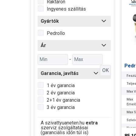
Raktáron
Ingyenes szállítás
Gyártók
Pedrollo
Ár
-
Pedr
OK
Garancia, javítás
Feszü
Telje
1 év garancia
Max Ví
2 év garancia
2+1 év garancia
Max
Emel
3 év garancia
Max S
Szívó
A szivattyuaneten.hu
extra
szerviz szolgáltatásai
Nyom
(garanciális időn túl is)
85.1
Optim