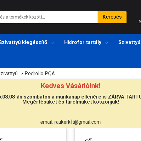
Keresés
B
Szivattyú kiegészítő
Hidrofor tartály
Szivattyú
zivattyú
Pedrollo PQA
Kedves Vásárlóink!
6.08.08-án szombaton a munkanap ellenére is ZÁRVA TART
Megértésüket és türelmüket köszönjük!
email: raukerkft@gmail.com