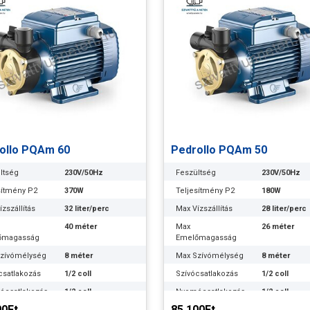
ollo PQAm 60
Pedrollo PQAm 50
ltség
230V/50Hz
Feszültség
230V/50Hz
sítmény P2
370W
Teljesítmény P2
180W
zszállítás
32 liter/perc
Max Vízszállítás
28 liter/perc
40 méter
Max
26 méter
őmagasság
Emelőmagasság
zívómélység
8 méter
Max Szívómélység
8 méter
csatlakozás
1/2 coll
Szívócsatlakozás
1/2 coll
ócsatlakozás
1/2 coll
Nyomócsatlakozás
1/2 coll
00Ft
85.100Ft
ális
18 méteren 20
Optimális
15 méteren 