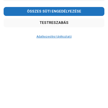
Ár
-
OK
Garancia, javítás
Adatkezeslési tájékoztató
1 év garancia
2 év garancia
2+1 év garancia
3 év garancia
A szivattyuaneten.hu
extra
szerviz szolgáltatásai
(garanciális időn túl is)
Garanciális márkaszerviz
Alkatrészellátás
Szerviz, javítás
Szállítás