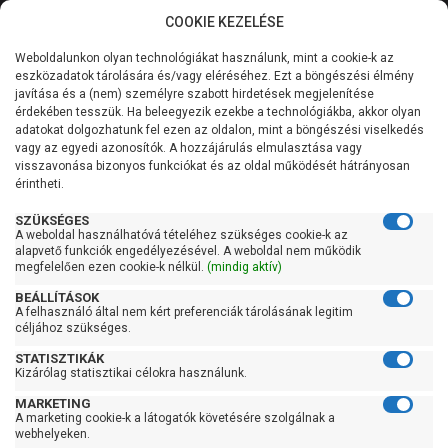
COOKIE KEZELÉSE
0
Weboldalunkon olyan technológiákat használunk, mint a cookie-k az
Kategóriák
Főoldal
Szivattyú
Medence vízforgató szivattyú
eszközadatok tárolására és/vagy eléréséhez. Ezt a böngészési élmény
Pedrollo medence szivattyú
javítása és a (nem) személyre szabott hirdetések megjelenítése
Általános információk
érdekében tesszük. Ha beleegyezik ezekbe a technológiákba, akkor olyan
Pedrollo medence
adatokat dolgozhatunk fel ezen az oldalon, mint a böngészési viselkedés
vagy az egyedi azonosítók. A hozzájárulás elmulasztása vagy
Szolgáltatásaink
szivattyú
visszavonása bizonyos funkciókat és az oldal működését hátrányosan
érintheti.
Kapcsolat
SZÜKSÉGES
A weboldal használhatóvá tételéhez szükséges cookie-k az
Szűrés
alapvető funkciók engedélyezésével. A weboldal nem működik
megfelelően ezen cookie-k nélkül.
(mindig aktív)
Gyors szűrők
BEÁLLÍTÁSOK
A felhasználó által nem kért preferenciák tárolásának legitim
céljához szükséges.
Raktáron
STATISZTIKÁK
Ingyenes szállítás
Kizárólag statisztikai célokra használunk.
Gyártók
MARKETING
A marketing cookie-k a látogatók követésére szolgálnak a
webhelyeken.
Pedrollo