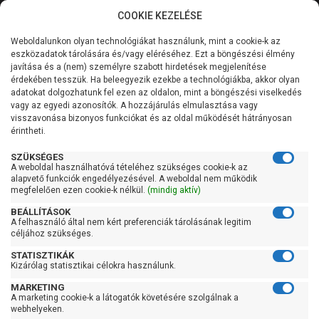
COOKIE KEZELÉSE
0
Weboldalunkon olyan technológiákat használunk, mint a cookie-k az
Kategóriák
Főoldal
Szivattyú gyártó szerint
AL-KO szivattyú
eszközadatok tárolására és/vagy eléréséhez. Ezt a böngészési élmény
AL-KO BMP
javítása és a (nem) személyre szabott hirdetések megjelenítése
Általános információk
érdekében tesszük. Ha beleegyezik ezekbe a technológiákba, akkor olyan
AL-KO BMP
adatokat dolgozhatunk fel ezen az oldalon, mint a böngészési viselkedés
vagy az egyedi azonosítók. A hozzájárulás elmulasztása vagy
Szolgáltatásaink
visszavonása bizonyos funkciókat és az oldal működését hátrányosan
érintheti.
Kapcsolat
Szűrés
SZÜKSÉGES
A weboldal használhatóvá tételéhez szükséges cookie-k az
alapvető funkciók engedélyezésével. A weboldal nem működik
Gyors szűrők
megfelelően ezen cookie-k nélkül.
(mindig aktív)
BEÁLLÍTÁSOK
Raktáron
A felhasználó által nem kért preferenciák tárolásának legitim
Ingyenes szállítás
céljához szükséges.
STATISZTIKÁK
Gyártók
Kizárólag statisztikai célokra használunk.
MARKETING
AL-KO
A marketing cookie-k a látogatók követésére szolgálnak a
webhelyeken.
Ár