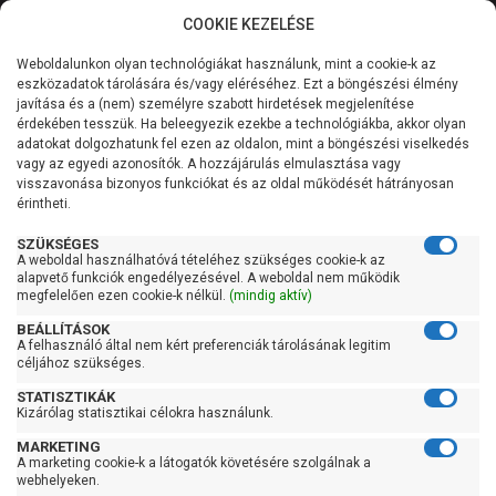
COOKIE KEZELÉSE
0
Weboldalunkon olyan technológiákat használunk, mint a cookie-k az
Kategóriák
Főoldal
Szivattyú gyártó szerint
Rover szivattyú
eszközadatok tárolására és/vagy eléréséhez. Ezt a böngészési élmény
javítása és a (nem) személyre szabott hirdetések megjelenítése
Általános információk
érdekében tesszük. Ha beleegyezik ezekbe a technológiákba, akkor olyan
Rover szivattyú
adatokat dolgozhatunk fel ezen az oldalon, mint a böngészési viselkedés
vagy az egyedi azonosítók. A hozzájárulás elmulasztása vagy
Szolgáltatásaink
visszavonása bizonyos funkciókat és az oldal működését hátrányosan
érintheti.
Szűrés
Kapcsolat
SZÜKSÉGES
A weboldal használhatóvá tételéhez szükséges cookie-k az
Gyors szűrők
alapvető funkciók engedélyezésével. A weboldal nem működik
megfelelően ezen cookie-k nélkül.
(mindig aktív)
Raktáron
BEÁLLÍTÁSOK
Ingyenes szállítás
A felhasználó által nem kért preferenciák tárolásának legitim
céljához szükséges.
Gyártók
STATISZTIKÁK
Kizárólag statisztikai célokra használunk.
Rover
MARKETING
A marketing cookie-k a látogatók követésére szolgálnak a
Ár
webhelyeken.