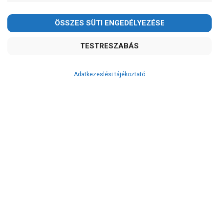
-
OK
Garancia, javítás
1 év garancia
2 év garancia
Adatkezeslési tájékoztató
2+1 év garancia
3 év garancia
A szivattyuaneten.hu
extra
szerviz szolgáltatásai
(garanciális időn túl is)
Garanciális márkaszerviz
Alkatrészellátás
Szerviz, javítás
Szállítás
RAKTÁRON!
szállítás: 2-3 munkanap