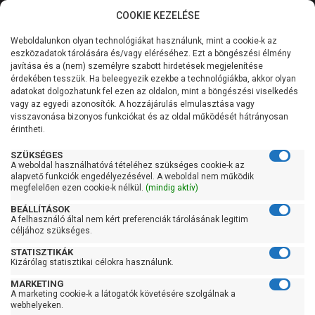
COOKIE KEZELÉSE
0
Weboldalunkon olyan technológiákat használunk, mint a cookie-k az
Kategóriák
Főoldal
Szivattyú kiegészítő
Lábszelep
eszközadatok tárolására és/vagy eléréséhez. Ezt a böngészési élmény
javítása és a (nem) személyre szabott hirdetések megjelenítése
Általános információk
érdekében tesszük. Ha beleegyezik ezekbe a technológiákba, akkor olyan
Lábszelep
adatokat dolgozhatunk fel ezen az oldalon, mint a böngészési viselkedés
vagy az egyedi azonosítók. A hozzájárulás elmulasztása vagy
Szolgáltatásaink
visszavonása bizonyos funkciókat és az oldal működését hátrányosan
érintheti.
Szűrés
Kapcsolat
SZÜKSÉGES
A weboldal használhatóvá tételéhez szükséges cookie-k az
Gyors szűrők
alapvető funkciók engedélyezésével. A weboldal nem működik
megfelelően ezen cookie-k nélkül.
(mindig aktív)
Raktáron
BEÁLLÍTÁSOK
Ingyenes szállítás
A felhasználó által nem kért preferenciák tárolásának legitim
céljához szükséges.
Gyártók
STATISZTIKÁK
Kizárólag statisztikai célokra használunk.
Itap
MARKETING
A marketing cookie-k a látogatók követésére szolgálnak a
Ár
webhelyeken.