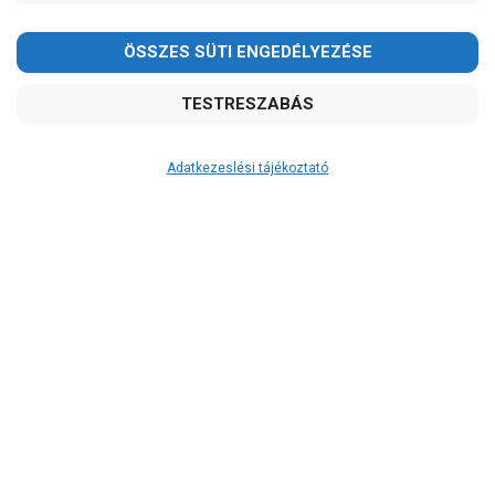
Garancia, javítás
1 év garancia
2 év garancia
2+1 év garancia
3 év garancia
Adatkezeslési tájékoztató
A szivattyuaneten.hu
extra
szerviz szolgáltatásai
(garanciális időn túl is)
Garanciális márkaszerviz
Alkatrészellátás
Szerviz, javítás
Szállítás
RAKTÁRON!
szállítás: 2-3 munkanap
szállítás: 3-5 munkanap