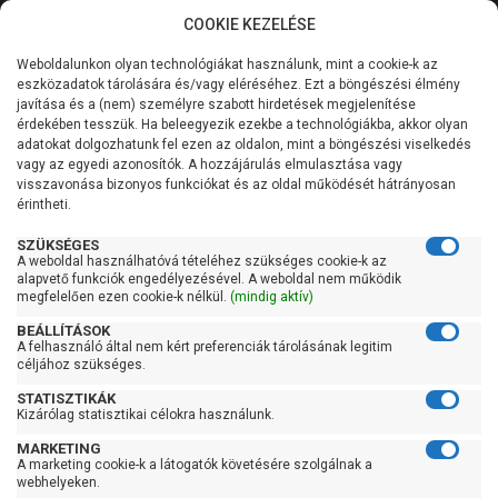
COOKIE KEZELÉSE
0
Weboldalunkon olyan technológiákat használunk, mint a cookie-k az
Kategóriák
Főoldal
Szivattyú gyártó szerint
Extol Craft
eszközadatok tárolására és/vagy eléréséhez. Ezt a böngészési élmény
javítása és a (nem) személyre szabott hirdetések megjelenítése
Általános információk
érdekében tesszük. Ha beleegyezik ezekbe a technológiákba, akkor olyan
Extol Craft
adatokat dolgozhatunk fel ezen az oldalon, mint a böngészési viselkedés
vagy az egyedi azonosítók. A hozzájárulás elmulasztása vagy
Szolgáltatásaink
visszavonása bizonyos funkciókat és az oldal működését hátrányosan
érintheti.
Szűrés
Kapcsolat
SZÜKSÉGES
A weboldal használhatóvá tételéhez szükséges cookie-k az
Gyors szűrők
alapvető funkciók engedélyezésével. A weboldal nem működik
megfelelően ezen cookie-k nélkül.
(mindig aktív)
Raktáron
BEÁLLÍTÁSOK
Ingyenes szállítás
A felhasználó által nem kért preferenciák tárolásának legitim
céljához szükséges.
Gyártók
STATISZTIKÁK
Kizárólag statisztikai célokra használunk.
Ár
MARKETING
A marketing cookie-k a látogatók követésére szolgálnak a
webhelyeken.
-
OK