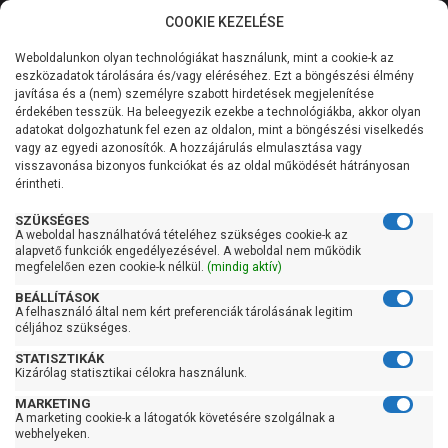
COOKIE KEZELÉSE
0
Weboldalunkon olyan technológiákat használunk, mint a cookie-k az
Kategóriák
Főoldal
Szivattyú gyártó szerint
Pedrollo szivattyú
eszközadatok tárolására és/vagy eléréséhez. Ezt a böngészési élmény
Pedrollo SKR
javítása és a (nem) személyre szabott hirdetések megjelenítése
Általános információk
érdekében tesszük. Ha beleegyezik ezekbe a technológiákba, akkor olyan
Pedrollo SKR
adatokat dolgozhatunk fel ezen az oldalon, mint a böngészési viselkedés
vagy az egyedi azonosítók. A hozzájárulás elmulasztása vagy
Szolgáltatásaink
visszavonása bizonyos funkciókat és az oldal működését hátrányosan
érintheti.
Kapcsolat
Szűrés
SZÜKSÉGES
A weboldal használhatóvá tételéhez szükséges cookie-k az
alapvető funkciók engedélyezésével. A weboldal nem működik
Gyors szűrők
megfelelően ezen cookie-k nélkül.
(mindig aktív)
BEÁLLÍTÁSOK
Raktáron
A felhasználó által nem kért preferenciák tárolásának legitim
Ingyenes szállítás
céljához szükséges.
STATISZTIKÁK
Gyártók
Kizárólag statisztikai célokra használunk.
MARKETING
Pedrollo
A marketing cookie-k a látogatók követésére szolgálnak a
Kedves Vásárlóink!
webhelyeken.
Ár