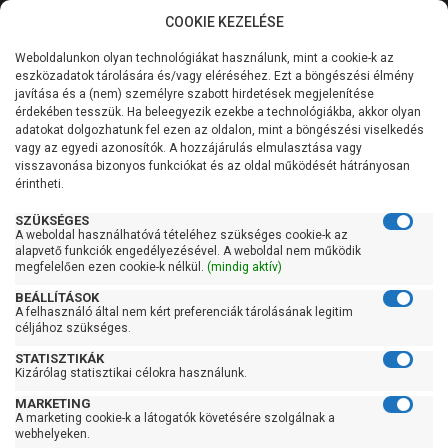
COOKIE KEZELÉSE
0
Weboldalunkon olyan technológiákat használunk, mint a cookie-k az
Kategóriák
Főoldal
Szivattyú
Medence vízforgató szivattyú
eszközadatok tárolására és/vagy eléréséhez. Ezt a böngészési élmény
Leo medence szivattyú
javítása és a (nem) személyre szabott hirdetések megjelenítése
Általános információk
érdekében tesszük. Ha beleegyezik ezekbe a technológiákba, akkor olyan
Leo medence szivattyú
adatokat dolgozhatunk fel ezen az oldalon, mint a böngészési viselkedés
vagy az egyedi azonosítók. A hozzájárulás elmulasztása vagy
Szolgáltatásaink
visszavonása bizonyos funkciókat és az oldal működését hátrányosan
érintheti.
Kapcsolat
Szűrés
SZÜKSÉGES
A weboldal használhatóvá tételéhez szükséges cookie-k az
alapvető funkciók engedélyezésével. A weboldal nem működik
Gyors szűrők
megfelelően ezen cookie-k nélkül.
(mindig aktív)
BEÁLLÍTÁSOK
Raktáron
A felhasználó által nem kért preferenciák tárolásának legitim
Ingyenes szállítás
céljához szükséges.
STATISZTIKÁK
Gyártók
Kizárólag statisztikai célokra használunk.
MARKETING
Leo
A marketing cookie-k a látogatók követésére szolgálnak a
webhelyeken.
Ár