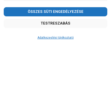
Ibo
IMP Pumps
Ár
-
OK
Adatkezeslési tájékoztató
Garancia, javítás
1 év garancia
2 év garancia
2+1 év garancia
3 év garancia
A szivattyuaneten.hu
extra
szerviz szolgáltatásai
(garanciális időn túl is)
Garanciális márkaszerviz
Alkatrészellátás
Szerviz, javítás