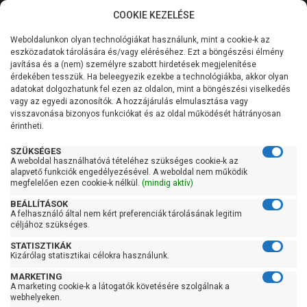
COOKIE KEZELÉSE
0
Weboldalunkon olyan technológiákat használunk, mint a cookie-k az
Kategóriák
Főoldal
Szivattyú
Fűtési keringető szivattyú
eszközadatok tárolására és/vagy eléréséhez. Ezt a böngészési élmény
Legkedveltebb fűtési keringető szivattyú
javítása és a (nem) személyre szabott hirdetések megjelenítése
Általános információk
érdekében tesszük. Ha beleegyezik ezekbe a technológiákba, akkor olyan
Legkedveltebb fűtési
adatokat dolgozhatunk fel ezen az oldalon, mint a böngészési viselkedés
vagy az egyedi azonosítók. A hozzájárulás elmulasztása vagy
Szolgáltatásaink
keringető szivattyú
visszavonása bizonyos funkciókat és az oldal működését hátrányosan
érintheti.
Kapcsolat
SZÜKSÉGES
A weboldal használhatóvá tételéhez szükséges cookie-k az
Szűrés
alapvető funkciók engedélyezésével. A weboldal nem működik
megfelelően ezen cookie-k nélkül.
(mindig aktív)
Gyors szűrők
BEÁLLÍTÁSOK
A felhasználó által nem kért preferenciák tárolásának legitim
céljához szükséges.
Raktáron
STATISZTIKÁK
Ingyenes szállítás
Kizárólag statisztikai célokra használunk.
Gyártók
MARKETING
A marketing cookie-k a látogatók követésére szolgálnak a
webhelyeken.
Grundfos