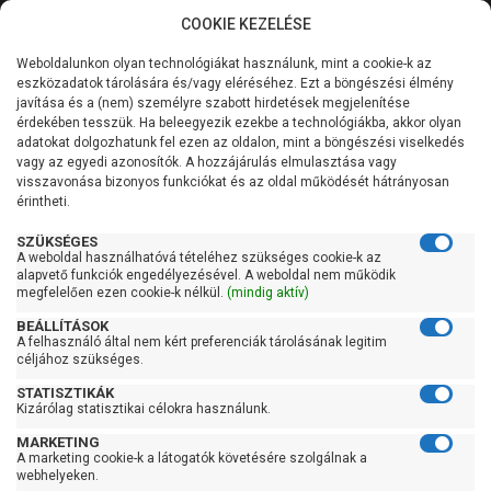
COOKIE KEZELÉSE
0
Weboldalunkon olyan technológiákat használunk, mint a cookie-k az
Kategóriák
Főoldal
Szivattyú gyártó szerint
Ipro szivattyú
eszközadatok tárolására és/vagy eléréséhez. Ezt a böngészési élmény
javítása és a (nem) személyre szabott hirdetések megjelenítése
Általános információk
érdekében tesszük. Ha beleegyezik ezekbe a technológiákba, akkor olyan
Ipro szivattyú
adatokat dolgozhatunk fel ezen az oldalon, mint a böngészési viselkedés
vagy az egyedi azonosítók. A hozzájárulás elmulasztása vagy
Szolgáltatásaink
visszavonása bizonyos funkciókat és az oldal működését hátrányosan
érintheti.
Szűrés
Kapcsolat
SZÜKSÉGES
A weboldal használhatóvá tételéhez szükséges cookie-k az
Gyors szűrők
alapvető funkciók engedélyezésével. A weboldal nem működik
megfelelően ezen cookie-k nélkül.
(mindig aktív)
Raktáron
BEÁLLÍTÁSOK
Ingyenes szállítás
A felhasználó által nem kért preferenciák tárolásának legitim
céljához szükséges.
Gyártók
STATISZTIKÁK
Kizárólag statisztikai célokra használunk.
IPro
MARKETING
A marketing cookie-k a látogatók követésére szolgálnak a
Ár
webhelyeken.