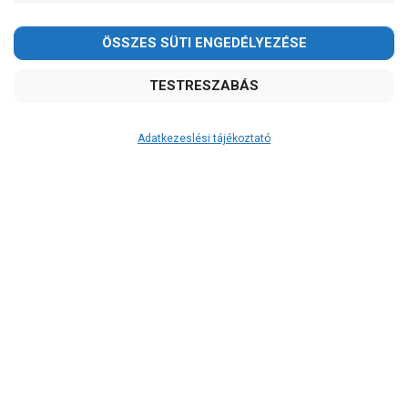
-
OK
Garancia, javítás
1 év garancia
2 év garancia
Adatkezeslési tájékoztató
2+1 év garancia
3 év garancia
A szivattyuaneten.hu
extra
szerviz szolgáltatásai
(garanciális időn túl is)
Garanciális márkaszerviz
Alkatrészellátás
Szerviz, javítás
Szállítás
RAKTÁRON!