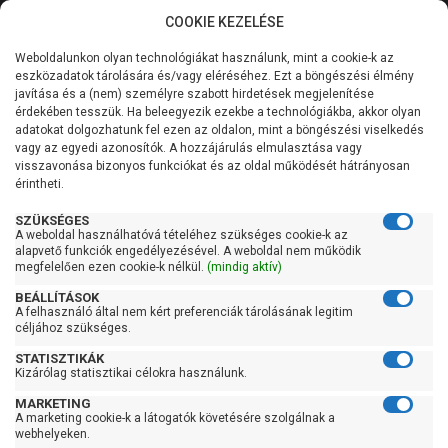
COOKIE KEZELÉSE
0
Weboldalunkon olyan technológiákat használunk, mint a cookie-k az
Kategóriák
Főoldal
Szivattyú gyártó szerint
Leo szivattyú
eszközadatok tárolására és/vagy eléréséhez. Ezt a böngészési élmény
Leo 2AC
javítása és a (nem) személyre szabott hirdetések megjelenítése
Általános információk
érdekében tesszük. Ha beleegyezik ezekbe a technológiákba, akkor olyan
Leo 2AC
adatokat dolgozhatunk fel ezen az oldalon, mint a böngészési viselkedés
vagy az egyedi azonosítók. A hozzájárulás elmulasztása vagy
Szolgáltatásaink
visszavonása bizonyos funkciókat és az oldal működését hátrányosan
érintheti.
Kapcsolat
Szűrés
SZÜKSÉGES
A weboldal használhatóvá tételéhez szükséges cookie-k az
alapvető funkciók engedélyezésével. A weboldal nem működik
Gyors szűrők
megfelelően ezen cookie-k nélkül.
(mindig aktív)
BEÁLLÍTÁSOK
Raktáron
A felhasználó által nem kért preferenciák tárolásának legitim
Ingyenes szállítás
céljához szükséges.
STATISZTIKÁK
Gyártók
Kizárólag statisztikai célokra használunk.
MARKETING
Leo
A marketing cookie-k a látogatók követésére szolgálnak a
webhelyeken.
Ár