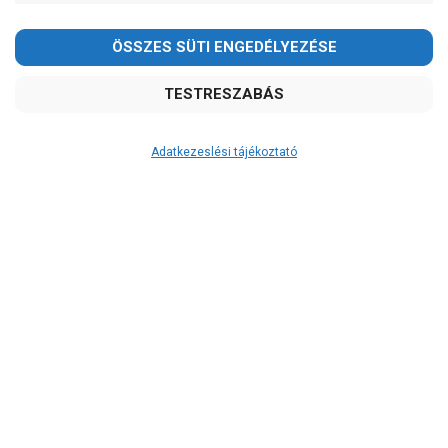
-
OK
Garancia, javítás
1 év garancia
2 év garancia
Adatkezeslési tájékoztató
2+1 év garancia
3 év garancia
A szivattyuaneten.hu
extra
szerviz szolgáltatásai
(garanciális időn túl is)
Garanciális márkaszerviz
Alkatrészellátás
Szerviz, javítás
Szállítás
RAKTÁRON!