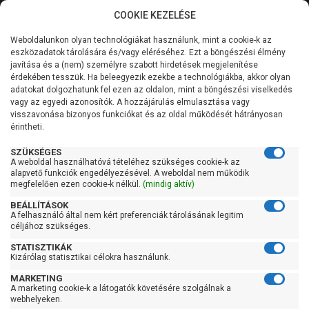
COOKIE KEZELÉSE
0
Weboldalunkon olyan technológiákat használunk, mint a cookie-k az
Kategóriák
Főoldal
Szivattyú
Szennyvízszivattyú
eszközadatok tárolására és/vagy eléréséhez. Ezt a böngészési élmény
Einhell szennyvízszivattyú
javítása és a (nem) személyre szabott hirdetések megjelenítése
Általános információk
érdekében tesszük. Ha beleegyezik ezekbe a technológiákba, akkor olyan
Einhell szennyvízszivattyú
adatokat dolgozhatunk fel ezen az oldalon, mint a böngészési viselkedés
vagy az egyedi azonosítók. A hozzájárulás elmulasztása vagy
Szolgáltatásaink
visszavonása bizonyos funkciókat és az oldal működését hátrányosan
érintheti.
Kapcsolat
Szűrés
SZÜKSÉGES
A weboldal használhatóvá tételéhez szükséges cookie-k az
alapvető funkciók engedélyezésével. A weboldal nem működik
Gyors szűrők
megfelelően ezen cookie-k nélkül.
(mindig aktív)
BEÁLLÍTÁSOK
Raktáron
A felhasználó által nem kért preferenciák tárolásának legitim
Ingyenes szállítás
céljához szükséges.
STATISZTIKÁK
Gyártók
Kizárólag statisztikai célokra használunk.
MARKETING
Einhell
A marketing cookie-k a látogatók követésére szolgálnak a
webhelyeken.
Ár