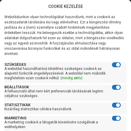
COOKIE KEZELÉSE
0
Weboldalunkon olyan technológiákat használunk, mint a cookie-k az
Kategóriák
Főoldal
Szivattyú gyártó szerint
Dab szivattyú
eszközadatok tárolására és/vagy eléréséhez. Ezt a böngészési élmény
Dab JET
javítása és a (nem) személyre szabott hirdetések megjelenítése
Általános információk
érdekében tesszük. Ha beleegyezik ezekbe a technológiákba, akkor olyan
Dab JET
adatokat dolgozhatunk fel ezen az oldalon, mint a böngészési viselkedés
vagy az egyedi azonosítók. A hozzájárulás elmulasztása vagy
Szolgáltatásaink
visszavonása bizonyos funkciókat és az oldal működését hátrányosan
érintheti.
Kapcsolat
Szűrés
SZÜKSÉGES
A weboldal használhatóvá tételéhez szükséges cookie-k az
alapvető funkciók engedélyezésével. A weboldal nem működik
Gyors szűrők
megfelelően ezen cookie-k nélkül.
(mindig aktív)
BEÁLLÍTÁSOK
Raktáron
A felhasználó által nem kért preferenciák tárolásának legitim
Ingyenes szállítás
céljához szükséges.
STATISZTIKÁK
Gyártók
Kizárólag statisztikai célokra használunk.
MARKETING
Dab
A marketing cookie-k a látogatók követésére szolgálnak a
webhelyeken.
Ár