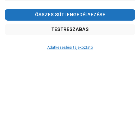
-
OK
Garancia, javítás
1 év garancia
2 év garancia
Adatkezeslési tájékoztató
2+1 év garancia
3 év garancia
A szivattyuaneten.hu
extra
szerviz szolgáltatásai
(garanciális időn túl is)
Garanciális márkaszerviz
Alkatrészellátás
Szerviz, javítás
Szállítás
RAKTÁRON!