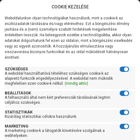
COOKIE KEZELÉSE
0
Weboldalunkon olyan technológiákat használunk, mint a cookie-k az
Kategóriák
Főoldal
Szivattyú gyártó szerint
Pedrollo szivattyú
eszközadatok tárolására és/vagy eléréséhez. Ezt a böngészési élmény
Pedrollo TOP MULTI-TECH
javítása és a (nem) személyre szabott hirdetések megjelenítése
Általános információk
érdekében tesszük. Ha beleegyezik ezekbe a technológiákba, akkor olyan
Pedrollo TOP MULTI-TECH
adatokat dolgozhatunk fel ezen az oldalon, mint a böngészési viselkedés
vagy az egyedi azonosítók. A hozzájárulás elmulasztása vagy
Szolgáltatásaink
visszavonása bizonyos funkciókat és az oldal működését hátrányosan
érintheti.
Kapcsolat
Szűrés
SZÜKSÉGES
A weboldal használhatóvá tételéhez szükséges cookie-k az
alapvető funkciók engedélyezésével. A weboldal nem működik
Gyors szűrők
megfelelően ezen cookie-k nélkül.
(mindig aktív)
BEÁLLÍTÁSOK
Raktáron
A felhasználó által nem kért preferenciák tárolásának legitim
Ingyenes szállítás
céljához szükséges.
STATISZTIKÁK
Gyártók
Kizárólag statisztikai célokra használunk.
MARKETING
Pedrollo
A marketing cookie-k a látogatók követésére szolgálnak a
webhelyeken.
Ár