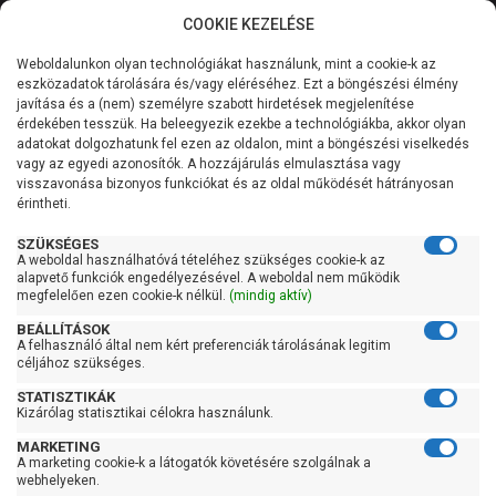
COOKIE KEZELÉSE
0
Weboldalunkon olyan technológiákat használunk, mint a cookie-k az
Kategóriák
Főoldal
Szivattyú
Ásottkút szivattyú
eszközadatok tárolására és/vagy eléréséhez. Ezt a böngészési élmény
Ásottkút szivattyú 100 liter/percig
javítása és a (nem) személyre szabott hirdetések megjelenítése
Általános információk
érdekében tesszük. Ha beleegyezik ezekbe a technológiákba, akkor olyan
Pedrollo Top Multi-TECH 4
adatokat dolgozhatunk fel ezen az oldalon, mint a böngészési viselkedés
vagy az egyedi azonosítók. A hozzájárulás elmulasztása vagy
Szolgáltatásaink
visszavonása bizonyos funkciókat és az oldal működését hátrányosan
érintheti.
Kapcsolat
SZÜKSÉGES
A weboldal használhatóvá tételéhez szükséges cookie-k az
alapvető funkciók engedélyezésével. A weboldal nem működik
megfelelően ezen cookie-k nélkül.
(mindig aktív)
BEÁLLÍTÁSOK
A felhasználó által nem kért preferenciák tárolásának legitim
céljához szükséges.
STATISZTIKÁK
Kizárólag statisztikai célokra használunk.
MARKETING
A marketing cookie-k a látogatók követésére szolgálnak a
webhelyeken.