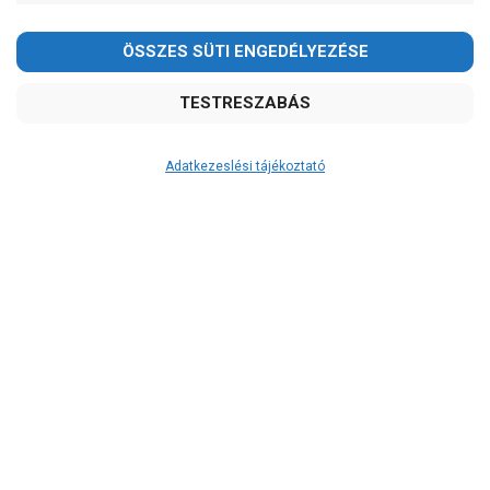
Kedves Vásárlóink!
2026.08.08-án szombaton a munkanap ellenére is ZÁRVA
TARTUNK!
Megértésüket és türelmüket köszönjük!
email: raukerkft@gmail.com
Adatkezeslési tájékoztató
Átvétel
Készletinformáció:
szállítás: 6-10 munkanap
Szállítási költség:
3.290Ft
(előátutalással: 3.000Ft)