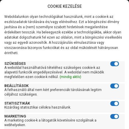
COOKIE KEZELÉSE
0
Weboldalunkon olyan technológiákat használunk, mint a cookie-k az
Kategóriák
Főoldal
Szivattyú gyártó szerint
Einhell szivattyú
eszközadatok tárolására és/vagy eléréséhez. Ezt a böngészési élmény
javítása és a (nem) személyre szabott hirdetések megjelenítése
Általános információk
érdekében tesszük. Ha beleegyezik ezekbe a technológiákba, akkor olyan
Einhell szivattyú
adatokat dolgozhatunk fel ezen az oldalon, mint a böngészési viselkedés
vagy az egyedi azonosítók. A hozzájárulás elmulasztása vagy
Szolgáltatásaink
visszavonása bizonyos funkciókat és az oldal működését hátrányosan
érintheti.
Szűrés
Kapcsolat
SZÜKSÉGES
A weboldal használhatóvá tételéhez szükséges cookie-k az
Gyors szűrők
alapvető funkciók engedélyezésével. A weboldal nem működik
megfelelően ezen cookie-k nélkül.
(mindig aktív)
Raktáron
BEÁLLÍTÁSOK
Ingyenes szállítás
A felhasználó által nem kért preferenciák tárolásának legitim
céljához szükséges.
Gyártók
STATISZTIKÁK
Kizárólag statisztikai célokra használunk.
Einhell
MARKETING
A marketing cookie-k a látogatók követésére szolgálnak a
Ár
webhelyeken.