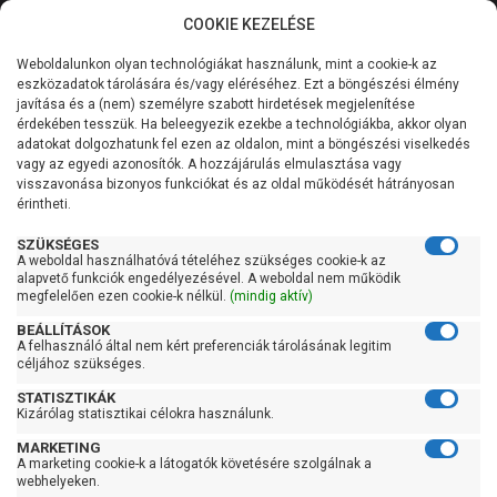
COOKIE KEZELÉSE
0
Weboldalunkon olyan technológiákat használunk, mint a cookie-k az
Kategóriák
Főoldal
Szivattyú
Ásottkút szivattyú
eszközadatok tárolására és/vagy eléréséhez. Ezt a böngészési élmény
Ásottkút szivattyú 100 liter/percig
javítása és a (nem) személyre szabott hirdetések megjelenítése
Általános információk
érdekében tesszük. Ha beleegyezik ezekbe a technológiákba, akkor olyan
Pedrollo Top Multi 2-Evo
adatokat dolgozhatunk fel ezen az oldalon, mint a böngészési viselkedés
vagy az egyedi azonosítók. A hozzájárulás elmulasztása vagy
Szolgáltatásaink
visszavonása bizonyos funkciókat és az oldal működését hátrányosan
érintheti.
Kapcsolat
SZÜKSÉGES
A weboldal használhatóvá tételéhez szükséges cookie-k az
alapvető funkciók engedélyezésével. A weboldal nem működik
megfelelően ezen cookie-k nélkül.
(mindig aktív)
BEÁLLÍTÁSOK
A felhasználó által nem kért preferenciák tárolásának legitim
céljához szükséges.
STATISZTIKÁK
Kizárólag statisztikai célokra használunk.
MARKETING
A marketing cookie-k a látogatók követésére szolgálnak a
webhelyeken.