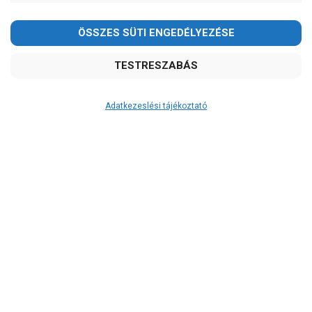
Kedves Vásárlóink!
2026.08.08-án szombaton a munkanap ellenére is ZÁRVA
TARTUNK!
Megértésüket és türelmüket köszönjük!
email: raukerkft@gmail.com
Adatkezeslési tájékoztató
Átvétel
Készletinformáció:
szállítás: 6-10 munkanap
Szállítási költség:
3.290Ft
(előátutalással: 3.000Ft)