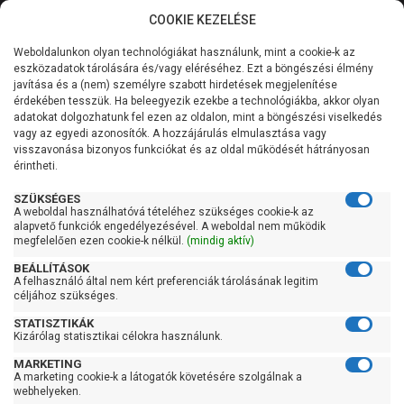
COOKIE KEZELÉSE
0
Weboldalunkon olyan technológiákat használunk, mint a cookie-k az
Kategóriák
Főoldal
Szivattyú
eszközadatok tárolására és/vagy eléréséhez. Ezt a böngészési élmény
Merülő vízmentesítő szivattyú tiszta vízre
javítása és a (nem) személyre szabott hirdetések megjelenítése
Merülő szivattyú tiszta vízre szintkapcsolóval
Általános információk
érdekében tesszük. Ha beleegyezik ezekbe a technológiákba, akkor olyan
adatokat dolgozhatunk fel ezen az oldalon, mint a böngészési viselkedés
Pedrollo Top 4-GM
vagy az egyedi azonosítók. A hozzájárulás elmulasztása vagy
Szolgáltatásaink
visszavonása bizonyos funkciókat és az oldal működését hátrányosan
érintheti.
Kapcsolat
SZÜKSÉGES
A weboldal használhatóvá tételéhez szükséges cookie-k az
alapvető funkciók engedélyezésével. A weboldal nem működik
megfelelően ezen cookie-k nélkül.
(mindig aktív)
BEÁLLÍTÁSOK
A felhasználó által nem kért preferenciák tárolásának legitim
céljához szükséges.
STATISZTIKÁK
Kizárólag statisztikai célokra használunk.
MARKETING
A marketing cookie-k a látogatók követésére szolgálnak a
webhelyeken.