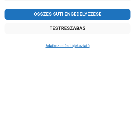
Adatkezeslési tájékoztató
Átvétel
Készletinformáció:
szállítás: 2-3 munkanap
Szállítási költség:
3.750Ft
(előátutalással: 3.500Ft)