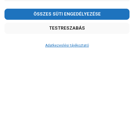
Adatkezeslési tájékoztató
Átvétel
Készletinformáció:
szállítás: 2-3 munkanap
Szállítási költség:
3.290Ft
(előátutalással: 3.000Ft)