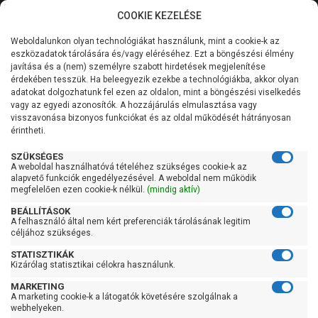
COOKIE KEZELÉSE
0
Weboldalunkon olyan technológiákat használunk, mint a cookie-k az
Kategóriák
Főoldal
Szivattyú
eszközadatok tárolására és/vagy eléréséhez. Ezt a böngészési élmény
Merülő vízmentesítő szivattyú tiszta vízre
javítása és a (nem) személyre szabott hirdetések megjelenítése
Merülő szivattyú tiszta vízre úszókapcsolóval
Általános információk
érdekében tesszük. Ha beleegyezik ezekbe a technológiákba, akkor olyan
adatokat dolgozhatunk fel ezen az oldalon, mint a böngészési viselkedés
Pedrollo Top 2 LA
vagy az egyedi azonosítók. A hozzájárulás elmulasztása vagy
Szolgáltatásaink
visszavonása bizonyos funkciókat és az oldal működését hátrányosan
érintheti.
Kapcsolat
SZÜKSÉGES
A weboldal használhatóvá tételéhez szükséges cookie-k az
alapvető funkciók engedélyezésével. A weboldal nem működik
megfelelően ezen cookie-k nélkül.
(mindig aktív)
BEÁLLÍTÁSOK
A felhasználó által nem kért preferenciák tárolásának legitim
céljához szükséges.
STATISZTIKÁK
Kizárólag statisztikai célokra használunk.
MARKETING
A marketing cookie-k a látogatók követésére szolgálnak a
webhelyeken.