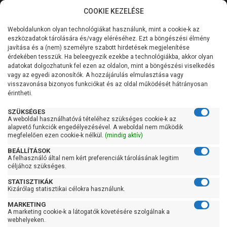
COOKIE KEZELÉSE
0
Weboldalunkon olyan technológiákat használunk, mint a cookie-k az
Kategóriák
Főoldal
Szivattyú
eszközadatok tárolására és/vagy eléréséhez. Ezt a böngészési élmény
Merülő vízmentesítő szivattyú tiszta vízre
javítása és a (nem) személyre szabott hirdetések megjelenítése
Merülő szivattyú tiszta vízre úszókapcsolóval
Általános információk
érdekében tesszük. Ha beleegyezik ezekbe a technológiákba, akkor olyan
adatokat dolgozhatunk fel ezen az oldalon, mint a böngészési viselkedés
Pedrollo Top 2
vagy az egyedi azonosítók. A hozzájárulás elmulasztása vagy
Szolgáltatásaink
visszavonása bizonyos funkciókat és az oldal működését hátrányosan
érintheti.
Kapcsolat
SZÜKSÉGES
A weboldal használhatóvá tételéhez szükséges cookie-k az
alapvető funkciók engedélyezésével. A weboldal nem működik
megfelelően ezen cookie-k nélkül.
(mindig aktív)
BEÁLLÍTÁSOK
A felhasználó által nem kért preferenciák tárolásának legitim
céljához szükséges.
STATISZTIKÁK
Kizárólag statisztikai célokra használunk.
MARKETING
A marketing cookie-k a látogatók követésére szolgálnak a
webhelyeken.