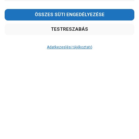
Kedves Vásárlóink!
2026.08.08-án szombaton a munkanap ellenére is ZÁRVA
TARTUNK!
Megértésüket és türelmüket köszönjük!
email: raukerkft@gmail.com
Adatkezeslési tájékoztató
Átvétel
Készletinformáció:
szállítás: 2-3 munkanap
Szállítási költség:
3.290Ft
(előátutalással: 3.000Ft)