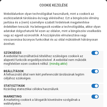
COOKIE KEZELÉSE
0
Weboldalunkon olyan technológiákat használunk, mint a cookie-k az
Kategóriák
Főoldal
Szivattyú
Szennyezett vízszivattyú
eszközadatok tárolására és/vagy eléréséhez. Ezt a böngészési élmény
Szennyezett vízszivattyú úszókapcsolóval
javítása és a (nem) személyre szabott hirdetések megjelenítése
Általános információk
érdekében tesszük. Ha beleegyezik ezekbe a technológiákba, akkor olyan
Pedrollo Top 1-VORTEX
adatokat dolgozhatunk fel ezen az oldalon, mint a böngészési viselkedés
vagy az egyedi azonosítók. A hozzájárulás elmulasztása vagy
Szolgáltatásaink
(10m)
visszavonása bizonyos funkciókat és az oldal működését hátrányosan
érintheti.
Kapcsolat
SZÜKSÉGES
A weboldal használhatóvá tételéhez szükséges cookie-k az
alapvető funkciók engedélyezésével. A weboldal nem működik
megfelelően ezen cookie-k nélkül.
(mindig aktív)
BEÁLLÍTÁSOK
A felhasználó által nem kért preferenciák tárolásának legitim
céljához szükséges.
STATISZTIKÁK
Kizárólag statisztikai célokra használunk.
MARKETING
A marketing cookie-k a látogatók követésére szolgálnak a
webhelyeken.