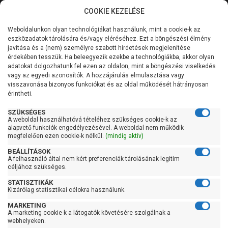
COOKIE KEZELÉSE
0
Weboldalunkon olyan technológiákat használunk, mint a cookie-k az
Kategóriák
Főoldal
Szivattyú
Szennyezett vízszivattyú
eszközadatok tárolására és/vagy eléréséhez. Ezt a böngészési élmény
Szennyezett vízszivattyú szintkapcsolóval
javítása és a (nem) személyre szabott hirdetések megjelenítése
Általános információk
érdekében tesszük. Ha beleegyezik ezekbe a technológiákba, akkor olyan
Pedrollo Tex 2
adatokat dolgozhatunk fel ezen az oldalon, mint a böngészési viselkedés
vagy az egyedi azonosítók. A hozzájárulás elmulasztása vagy
Szolgáltatásaink
visszavonása bizonyos funkciókat és az oldal működését hátrányosan
érintheti.
Kapcsolat
SZÜKSÉGES
A weboldal használhatóvá tételéhez szükséges cookie-k az
alapvető funkciók engedélyezésével. A weboldal nem működik
megfelelően ezen cookie-k nélkül.
(mindig aktív)
BEÁLLÍTÁSOK
A felhasználó által nem kért preferenciák tárolásának legitim
céljához szükséges.
STATISZTIKÁK
Kizárólag statisztikai célokra használunk.
MARKETING
A marketing cookie-k a látogatók követésére szolgálnak a
webhelyeken.