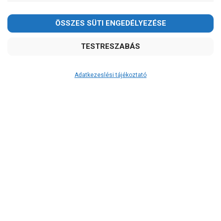
2026.08.08-án szombaton a munkanap ellenére is ZÁRVA
TARTUNK!
Megértésüket és türelmüket köszönjük!
email: raukerkft@gmail.com
Adatkezeslési tájékoztató
Átvétel
Készletinformáció:
szállítás: 3-5 munkanap
Szállítási költség:
4.150Ft
(előátutalással: 3.800Ft)
A szállítás díjmentes, ha a termékek
összege meghaladja a 200.000Ft-ot.
A 12:00 óráig leadott rendelés esetén
a készleten lévő termékeket a