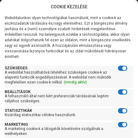
COOKIE KEZELÉSE
0
Weboldalunkon olyan technológiákat használunk, mint a cookie-k az
Kategóriák
Főoldal
Szivattyú
Házivízellátó házivízmű
eszközadatok tárolására és/vagy eléréséhez. Ezt a böngészési élmény
Házivízellátó házivízmű 24 literes tartállyal
javítása és a (nem) személyre szabott hirdetések megjelenítése
Általános információk
érdekében tesszük. Ha beleegyezik ezekbe a technológiákba, akkor olyan
Pedrollo Hydrofresh
adatokat dolgozhatunk fel ezen az oldalon, mint a böngészési viselkedés
vagy az egyedi azonosítók. A hozzájárulás elmulasztása vagy
Szolgáltatásaink
JSWm 1A-24 CL
visszavonása bizonyos funkciókat és az oldal működését hátrányosan
érintheti.
Kapcsolat
SZÜKSÉGES
A weboldal használhatóvá tételéhez szükséges cookie-k az
alapvető funkciók engedélyezésével. A weboldal nem működik
megfelelően ezen cookie-k nélkül.
(mindig aktív)
BEÁLLÍTÁSOK
A felhasználó által nem kért preferenciák tárolásának legitim
céljához szükséges.
STATISZTIKÁK
Kizárólag statisztikai célokra használunk.
MARKETING
A marketing cookie-k a látogatók követésére szolgálnak a
Kedves Vásárlóink!
webhelyeken.