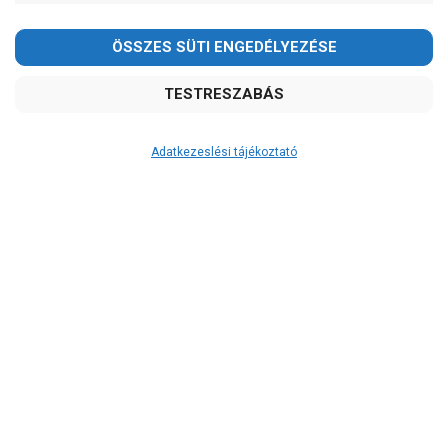
Adatkezeslési tájékoztató
Átvétel
Készletinformáció:
szállítás: 6-10 munkanap
Szállítási költség:
ingyenes