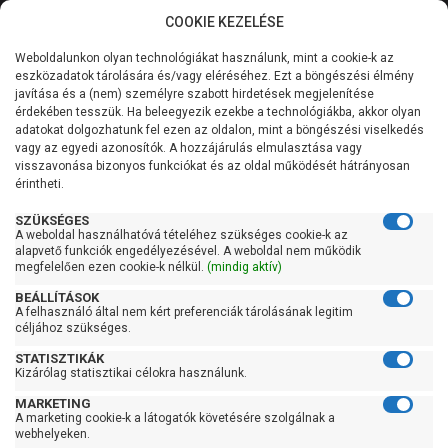
COOKIE KEZELÉSE
0
Weboldalunkon olyan technológiákat használunk, mint a cookie-k az
Kategóriák
Főoldal
Szivattyú
Függőleges tengelyű szivattyú
eszközadatok tárolására és/vagy eléréséhez. Ezt a böngészési élmény
Függőleges tengelyű szivattyú 100 liter/percig
javítása és a (nem) személyre szabott hirdetések megjelenítése
Általános információk
érdekében tesszük. Ha beleegyezik ezekbe a technológiákba, akkor olyan
Pedrollo HTm 3/4-PRO
adatokat dolgozhatunk fel ezen az oldalon, mint a böngészési viselkedés
vagy az egyedi azonosítók. A hozzájárulás elmulasztása vagy
Szolgáltatásaink
visszavonása bizonyos funkciókat és az oldal működését hátrányosan
érintheti.
Kapcsolat
SZÜKSÉGES
A weboldal használhatóvá tételéhez szükséges cookie-k az
alapvető funkciók engedélyezésével. A weboldal nem működik
megfelelően ezen cookie-k nélkül.
(mindig aktív)
BEÁLLÍTÁSOK
A felhasználó által nem kért preferenciák tárolásának legitim
céljához szükséges.
STATISZTIKÁK
Kizárólag statisztikai célokra használunk.
MARKETING
A marketing cookie-k a látogatók követésére szolgálnak a
webhelyeken.