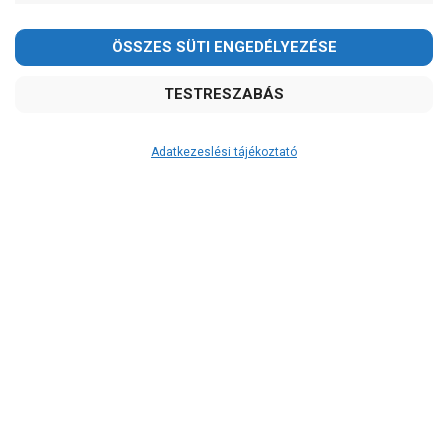
Kedves Vásárlóink!
2026.08.08-án szombaton a munkanap ellenére is ZÁRVA
TARTUNK!
Megértésüket és türelmüket köszönjük!
email: raukerkft@gmail.com
Adatkezeslési tájékoztató
Átvétel
Készletinformáció:
szállítás: 6-10 munkanap
Szállítási költség:
ingyenes