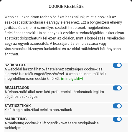
COOKIE KEZELÉSE
0
Weboldalunkon olyan technológiákat használunk, mint a cookie-k az
Kategóriák
Főoldal
Szivattyú
Függőleges tengelyű szivattyú
eszközadatok tárolására és/vagy eléréséhez. Ezt a böngészési élmény
Függőleges tengelyű szivattyú 101-200 liter/percig
javítása és a (nem) személyre szabott hirdetések megjelenítése
Általános információk
érdekében tesszük. Ha beleegyezik ezekbe a technológiákba, akkor olyan
Pedrollo HT 8/5-PRO
adatokat dolgozhatunk fel ezen az oldalon, mint a böngészési viselkedés
vagy az egyedi azonosítók. A hozzájárulás elmulasztása vagy
Szolgáltatásaink
visszavonása bizonyos funkciókat és az oldal működését hátrányosan
érintheti.
Kapcsolat
SZÜKSÉGES
A weboldal használhatóvá tételéhez szükséges cookie-k az
alapvető funkciók engedélyezésével. A weboldal nem működik
megfelelően ezen cookie-k nélkül.
(mindig aktív)
BEÁLLÍTÁSOK
A felhasználó által nem kért preferenciák tárolásának legitim
céljához szükséges.
STATISZTIKÁK
Kizárólag statisztikai célokra használunk.
MARKETING
A marketing cookie-k a látogatók követésére szolgálnak a
webhelyeken.