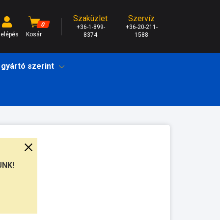
Szaküzlet
Szervíz
0
+36-1-899-
+36-20-211-
elépés
Kosár
8374
1588
 gyártó szerint
UNK!
munkanap