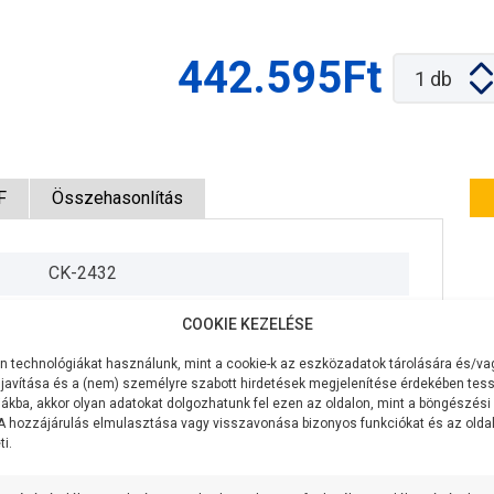
442.595Ft
1
db
F
Összehasonlítás
CK-2432
400V/50Hz
COOKIE KEZELÉSE
1500W
 technológiákat használunk, mint a cookie-k az eszközadatok tárolására és/vag
javítása és a (nem) személyre szabott hirdetések megjelenítése érdekében tess
200 liter/perc
ákba, akkor olyan adatokat dolgozhatunk fel ezen az oldalon, mint a böngészési
 A hozzájárulás elmulasztása vagy visszavonása bizonyos funkciókat és az old
i.
58 méter
7 méter