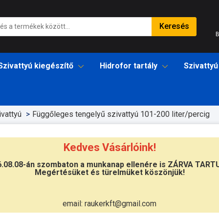
Keresés
B
Szivattyú kiegészítő
Hidrofor tartály
Szivattyú
vattyú
Függőleges tengelyű szivattyú 101-200 liter/percig
Kedves Vásárlóink!
6.08.08-án szombaton a munkanap ellenére is ZÁRVA TART
Megértésüket és türelmüket köszönjük!
Átvétel
Készletinformáció:
szállítás: 6-10 
email: raukerkft@gmail.com
Szállítási költség:
ingyenes