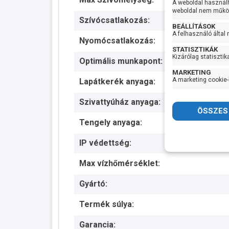
A weboldal használ
weboldal nem működ
Szívócsatlakozás:
BEÁLLÍTÁSOK
A felhasználó által
Nyomócsatlakozás:
STATISZTIKÁK
Kizárólag statisztik
Optimális munkapont:
MARKETING
A marketing cookie-
Lapátkerék anyaga:
Szivattyúház anyaga:
Tengely anyaga:
IP védettség:
Max vízhőmérséklet:
Gyártó:
Termék súlya:
Garancia: