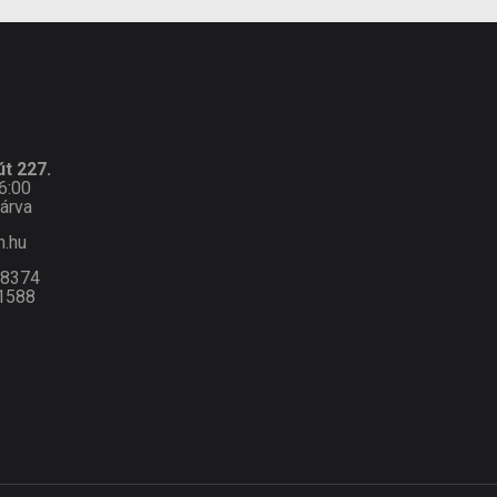
t 227.
6:00
árva
n.hu
-8374
1588