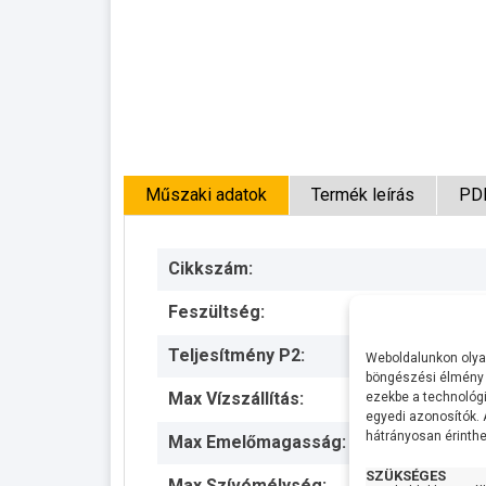
Műszaki adatok
Termék leírás
PD
Cikkszám:
Feszültség:
Teljesítmény P2:
Weboldalunkon olyan
böngészési élmény 
Max Vízszállítás:
ezekbe a technológi
egyedi azonosítók.
hátrányosan érinthet
Max Emelőmagasság:
SZÜKSÉGES
Max Szívómélység: