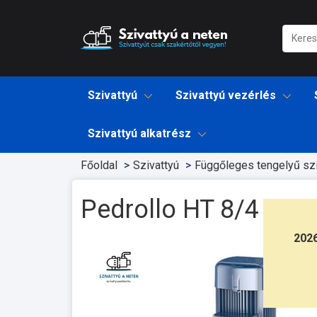
Szivattyú
Szivattyú vezérlés
Szivattyú alkatrész
Főoldal
Szivattyú
Függőleges tengelyű szi
Pedrollo HT 8/4
202