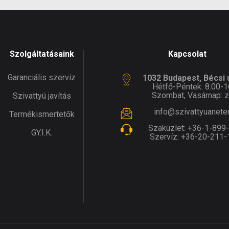
Szolgáltatásaink
Kapcsolat
Garanciális szerviz
1032 Budapest, Bécsi ú
Hétfő-Péntek: 8:00-1
Szombat, Vasárnap: z
Szivattyú javítás
info@szivattyuanete
Termékismertetők
Szaküzlet:
+36-1-899
GY.I.K.
Szervíz:
+36-20-211-