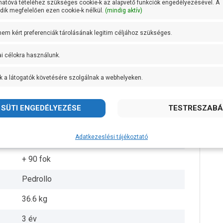
hatóvá tételéhez szükséges cookie-k az alapvető funkciók engedélyezésével. A
ik megfelelően ezen cookie-k nélkül.
(mindig aktív)
DN 40
 nem kért preferenciák tárolásának legitim céljához szükséges.
DN 40
ai célokra használunk.
35,5 méteren 140 liter/perc
k a látogatók követésére szolgálnak a webhelyeken.
AISI 304 rozsdamentes acél
Öntvény
AISI 431 rozsdamentes acél
Adatkezeslési tájékoztató
IPX4
+ 90 fok
Pedrollo
36.6 kg
3 év