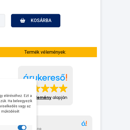
KOSÁRBA
Termék vélemények:
y eléréséhez. Ezt a
413 vélemény
alapján
zük. Ha beleegyezik
 viselkedés vagy az
al működését
Gábor
A bol
2026-07-08
2026-