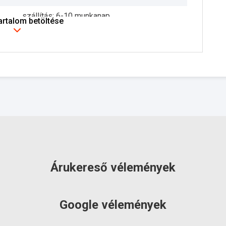
szállítás: 6-10 munkanap
tartalom betöltése
Árukereső vélemények
Google vélemények