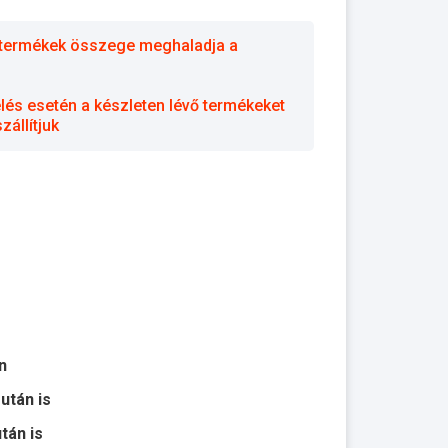
 a termékek összege meghaladja a
elés esetén a készleten lévő termékeket
állítjuk
n
 után is
után is