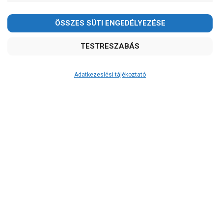
Kedves Vásárlóink!
2026.08.08-án szombaton a munkanap ellenére is ZÁRVA
TARTUNK!
Megértésüket és türelmüket köszönjük!
email: raukerkft@gmail.com
Adatkezeslési tájékoztató
Átvétel
Készletinformáció:
szállítás: 6-10 munkanap
Szállítási költség:
ingyenes