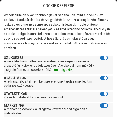
COOKIE KEZELÉSE
0
Weboldalunkon olyan technológiákat használunk, mint a cookie-k az
Kategóriák
Főoldal
Szivattyú
Függőleges tengelyű szivattyú
eszközadatok tárolására és/vagy eléréséhez. Ezt a böngészési élmény
Függőleges tengelyű szivattyú 101-200 liter/percig
javítása és a (nem) személyre szabott hirdetések megjelenítése
Általános információk
érdekében tesszük. Ha beleegyezik ezekbe a technológiákba, akkor olyan
Pedrollo HT 5/6-PRO
adatokat dolgozhatunk fel ezen az oldalon, mint a böngészési viselkedés
vagy az egyedi azonosítók. A hozzájárulás elmulasztása vagy
Szolgáltatásaink
visszavonása bizonyos funkciókat és az oldal működését hátrányosan
érintheti.
Kapcsolat
SZÜKSÉGES
A weboldal használhatóvá tételéhez szükséges cookie-k az
alapvető funkciók engedélyezésével. A weboldal nem működik
megfelelően ezen cookie-k nélkül.
(mindig aktív)
BEÁLLÍTÁSOK
A felhasználó által nem kért preferenciák tárolásának legitim
céljához szükséges.
STATISZTIKÁK
Kizárólag statisztikai célokra használunk.
MARKETING
A marketing cookie-k a látogatók követésére szolgálnak a
webhelyeken.