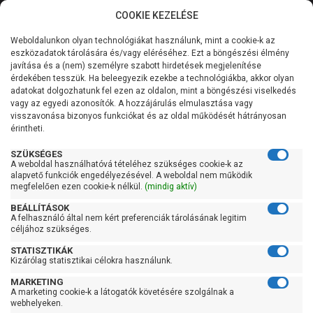
COOKIE KEZELÉSE
0
Weboldalunkon olyan technológiákat használunk, mint a cookie-k az
Kategóriák
Főoldal
Szivattyú
Függőleges tengelyű szivattyú
eszközadatok tárolására és/vagy eléréséhez. Ezt a böngészési élmény
Függőleges tengelyű szivattyú 400 liter/perc felett
javítása és a (nem) személyre szabott hirdetések megjelenítése
Általános információk
érdekében tesszük. Ha beleegyezik ezekbe a technológiákba, akkor olyan
Pedrollo HT 30/8
adatokat dolgozhatunk fel ezen az oldalon, mint a böngészési viselkedés
vagy az egyedi azonosítók. A hozzájárulás elmulasztása vagy
Szolgáltatásaink
visszavonása bizonyos funkciókat és az oldal működését hátrányosan
érintheti.
Kapcsolat
SZÜKSÉGES
A weboldal használhatóvá tételéhez szükséges cookie-k az
alapvető funkciók engedélyezésével. A weboldal nem működik
megfelelően ezen cookie-k nélkül.
(mindig aktív)
BEÁLLÍTÁSOK
A felhasználó által nem kért preferenciák tárolásának legitim
céljához szükséges.
STATISZTIKÁK
Kizárólag statisztikai célokra használunk.
MARKETING
A marketing cookie-k a látogatók követésére szolgálnak a
Kedves Vásárlóink!
webhelyeken.