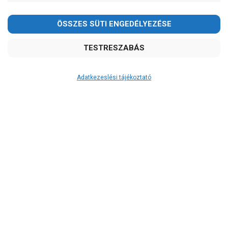
2026.08.08-án szombaton a munkanap ellenére is ZÁRVA
TARTUNK!
Megértésüket és türelmüket köszönjük!
email: raukerkft@gmail.com
Adatkezeslési tájékoztató
Átvétel
Készletinformáció:
ÉRDEKLŐDJÖN!
Szállítási költség:
ingyenes