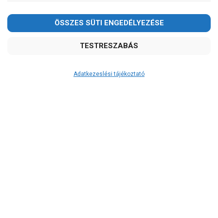
Adatkezeslési tájékoztató
Átvétel
Készletinformáció:
ÉRDEKLŐDJÖN!
Szállítási költség:
ingyenes