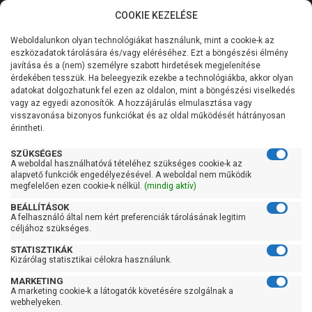
COOKIE KEZELÉSE
0
Weboldalunkon olyan technológiákat használunk, mint a cookie-k az
Kategóriák
Főoldal
Szivattyú
Függőleges tengelyű szivattyú
eszközadatok tárolására és/vagy eléréséhez. Ezt a böngészési élmény
Függőleges tengelyű szivattyú 400 liter/perc felett
javítása és a (nem) személyre szabott hirdetések megjelenítése
Általános információk
érdekében tesszük. Ha beleegyezik ezekbe a technológiákba, akkor olyan
Pedrollo HT 30/3-PRO
adatokat dolgozhatunk fel ezen az oldalon, mint a böngészési viselkedés
vagy az egyedi azonosítók. A hozzájárulás elmulasztása vagy
Szolgáltatásaink
visszavonása bizonyos funkciókat és az oldal működését hátrányosan
érintheti.
Kapcsolat
SZÜKSÉGES
A weboldal használhatóvá tételéhez szükséges cookie-k az
alapvető funkciók engedélyezésével. A weboldal nem működik
megfelelően ezen cookie-k nélkül.
(mindig aktív)
BEÁLLÍTÁSOK
A felhasználó által nem kért preferenciák tárolásának legitim
céljához szükséges.
STATISZTIKÁK
Kizárólag statisztikai célokra használunk.
MARKETING
A marketing cookie-k a látogatók követésére szolgálnak a
webhelyeken.