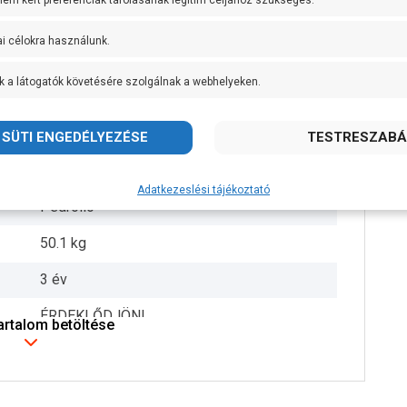
 nem kért preferenciák tárolásának legitim céljához szükséges.
AISI 304 rozsdamentes acél
ai célokra használunk.
AISI 304 rozsdamentes acél
k a látogatók követésére szolgálnak a webhelyeken.
AISI 316L rozsdamentes acél
IPX4
+ 90 fok
Adatkezeslési tájékoztató
Pedrollo
50.1 kg
3 év
ÉRDEKLŐDJÖN!
tartalom betöltése