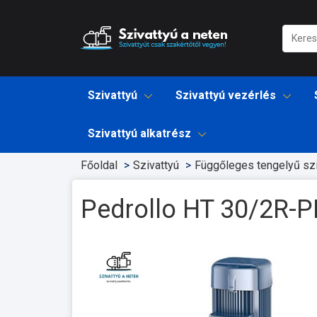
Szivattyú
Szivattyú vezérlés
Szivattyú alkatrész
Főoldal
Szivattyú
Függőleges tengelyű szi
Pedrollo HT 30/2R-