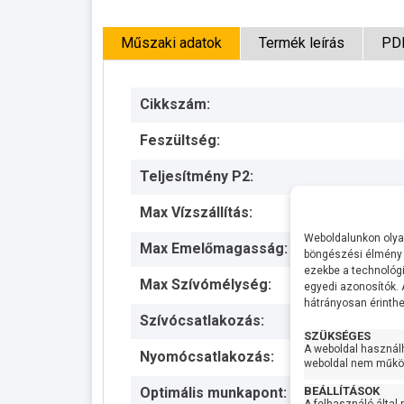
Műszaki adatok
Termék leírás
PD
Cikkszám:
Feszültség:
Teljesítmény P2:
Max Vízszállítás:
Weboldalunkon olyan
Max Emelőmagasság:
böngészési élmény 
ezekbe a technológi
Max Szívómélység:
egyedi azonosítók.
hátrányosan érinthet
Szívócsatlakozás:
SZÜKSÉGES
A weboldal használ
Nyomócsatlakozás:
weboldal nem működ
BEÁLLÍTÁSOK
Optimális munkapont: