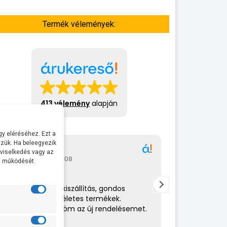
Termék vélemények:
413 vélemény
alapján
y eléréséhez. Ezt a
zük. Ha beleegyezik
Gábor
A bol
 viselkedés vagy az
2026-07-08
2026-
al működését
Rendkívül gyors kiszállítás, gondos
Az eladó nagy
csomagolás,tökéletes termékek.
amit csinál. 
Hamarosan küldöm az új rendelésemet.
helyén volt. 
ajánlom.