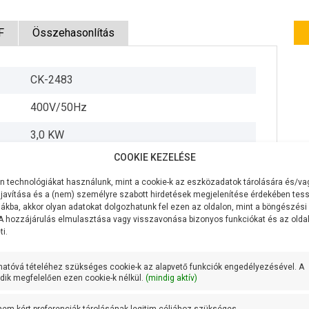
F
Összehasonlítás
CK-2483
400V/50Hz
3,0 KW
COOKIE KEZELÉSE
700 liter/perc
 technológiákat használunk, mint a cookie-k az eszközadatok tárolására és/vag
35 méter
javítása és a (nem) személyre szabott hirdetések megjelenítése érdekében tess
ákba, akkor olyan adatokat dolgozhatunk fel ezen az oldalon, mint a böngészési
7 méter
 A hozzájárulás elmulasztása vagy visszavonása bizonyos funkciókat és az old
i.
DN 65
hatóvá tételéhez szükséges cookie-k az alapvető funkciók engedélyezésével. A
DN 65
ik megfelelően ezen cookie-k nélkül.
(mindig aktív)
17,6 méteren 600 liter/perc