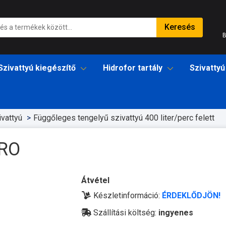
Keresés
B
Szivattyú kiegészítő
Hidrofor tartály
Szivattyú
vattyú
Függőleges tengelyű szivattyú 400 liter/perc felett
PRO
Átvétel
Készletinformáció:
ÉRDEKLŐDJÖN!
Szállítási költség:
ingyenes