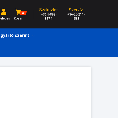
Szaküzlet
Szervíz
0
+36-1-899-
+36-20-211-
elépés
Kosár
8374
1588
 gyártó szerint