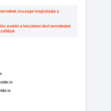
 a termékek összege meghaladja a
elés esetén a készleten lévő termékeket
állítjuk
n
 után is
után is