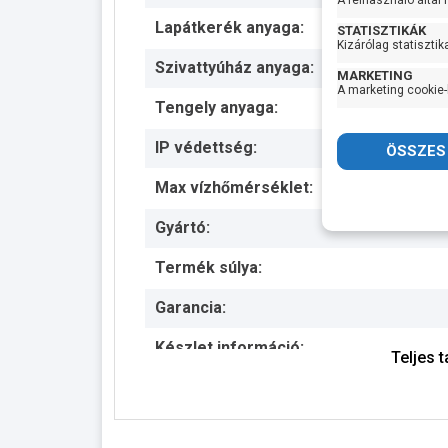
A felhasználó által
Lapátkerék anyaga:
STATISZTIKÁK
Kizárólag statisztik
Szivattyúház anyaga:
MARKETING
A marketing cookie-
Tengely anyaga:
IP védettség:
Max vízhőmérséklet:
Gyártó:
Termék súlya:
Garancia:
Készlet információ:
Teljes 