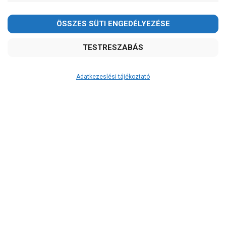
Adatkezeslési tájékoztató
Átvétel
Készletinformáció:
szállítás: 3-5 munkanap
Szállítási költség:
3.290Ft
(előátutalással: 3.000Ft)