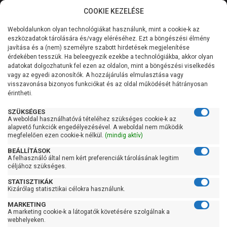
COOKIE KEZELÉSE
0
Weboldalunkon olyan technológiákat használunk, mint a cookie-k az
Kategóriák
Főoldal
Szivattyú
Centrifugál szivattyú
eszközadatok tárolására és/vagy eléréséhez. Ezt a böngészési élmény
Centrifugál szivattyú 201-400 liter/percig
javítása és a (nem) személyre szabott hirdetések megjelenítése
Általános információk
érdekében tesszük. Ha beleegyezik ezekbe a technológiákba, akkor olyan
Pedrollo HF 50A
adatokat dolgozhatunk fel ezen az oldalon, mint a böngészési viselkedés
vagy az egyedi azonosítók. A hozzájárulás elmulasztása vagy
Szolgáltatásaink
visszavonása bizonyos funkciókat és az oldal működését hátrányosan
érintheti.
Kapcsolat
SZÜKSÉGES
A weboldal használhatóvá tételéhez szükséges cookie-k az
alapvető funkciók engedélyezésével. A weboldal nem működik
megfelelően ezen cookie-k nélkül.
(mindig aktív)
BEÁLLÍTÁSOK
A felhasználó által nem kért preferenciák tárolásának legitim
céljához szükséges.
STATISZTIKÁK
Kizárólag statisztikai célokra használunk.
MARKETING
A marketing cookie-k a látogatók követésére szolgálnak a
webhelyeken.