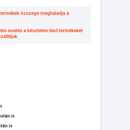
 a termékek összege meghaladja a
elés esetén a készleten lévő termékeket
állítjuk
n
 után is
után is