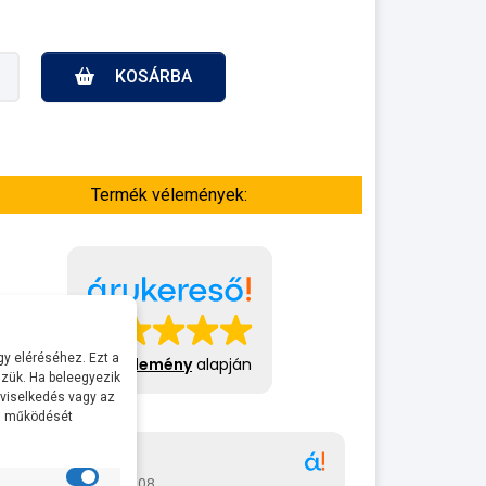
KOSÁRBA
Termék vélemények:
y eléréséhez. Ezt a
413 vélemény
alapján
zük. Ha beleegyezik
 viselkedés vagy az
al működését
Gábor
A bol
2026-07-08
2026-