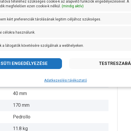
hatóvá tételéhez szükséges cookie-k az alapvető funkciók engedélyezésével. A
ik megfelelően ezen cookie-k nélkül.
(mindig aktív)
Technopolimer
 nem kért preferenciák tárolásának legitim céljához szükséges.
AISI 304 rozsdamentes acél és öntvény
ai célokra használunk.
AISI 431 rozsdamentes acél
k a látogatók követésére szolgálnak a webhelyeken.
+ 40 fok
6/4 coll
10 méter
Adatkezeslési tájékoztató
5 méter
40 mm
170 mm
Pedrollo
11.8 kg