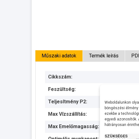
Műszaki adatok
Termék leírás
PD
Cikkszám:
Feszültség:
Teljesítmény P2:
Weboldalunkon olyan
böngészési élmény 
Max Vízszállítás:
ezekbe a technológi
egyedi azonosítók.
hátrányosan érinthet
Max Emelőmagasság:
SZÜKSÉGES
Optimális munkapont: