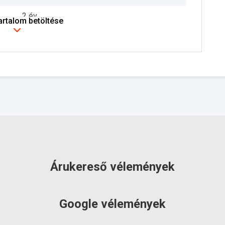
2 év
tartalom betöltése
szállítás: 6-10 munkanap
Árukereső vélemények
Google vélemények