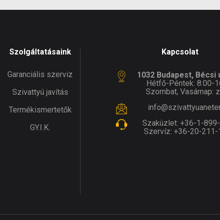
Szolgáltatásaink
Kapcsolat
Garanciális szerviz
1032 Budapest, Bécsi ú
Hétfő-Péntek: 8:00-1
Szombat, Vasárnap: z
Szivattyú javítás
info@szivattyuanete
Termékismertetők
Szaküzlet:
+36-1-899
GY.I.K.
Szervíz:
+36-20-211-