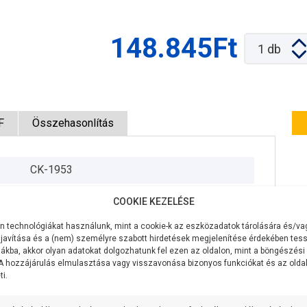
148.845Ft
1
db
F
Összehasonlítás
CK-1953
230V/50Hz
COOKIE KEZELÉSE
500W
 technológiákat használunk, mint a cookie-k az eszközadatok tárolására és/vag
javítása és a (nem) személyre szabott hirdetések megjelenítése érdekében tess
350 liter/perc
ákba, akkor olyan adatokat dolgozhatunk fel ezen az oldalon, mint a böngészési
 A hozzájárulás elmulasztása vagy visszavonása bizonyos funkciókat és az old
i.
9 méter
5,2 méteren 200 liter/perc