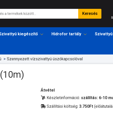
Keresés
B
Szivattyú kiegészítő
Hidrofor tartály
Szivattyú
ú
Szennyezett vízszivattyú úszókapcsolóval
 (10m)
Átvétel
Készletinformáció:
szállítás: 6-10 
Szállítási költség:
3.750Ft
(előátutalá