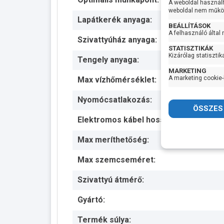
A weboldal használ
weboldal nem működ
Lapátkerék anyaga:
BEÁLLÍTÁSOK
A felhasználó által
Szivattyúház anyaga:
STATISZTIKÁK
Kizárólag statisztik
Tengely anyaga:
MARKETING
A marketing cookie-
Max vízhőmérséklet:
Nyomócsatlakozás:
Elektromos kábel hossza:
Max meríthetőség:
Max szemcseméret:
Szivattyú átmérő:
Gyártó:
Termék súlya: