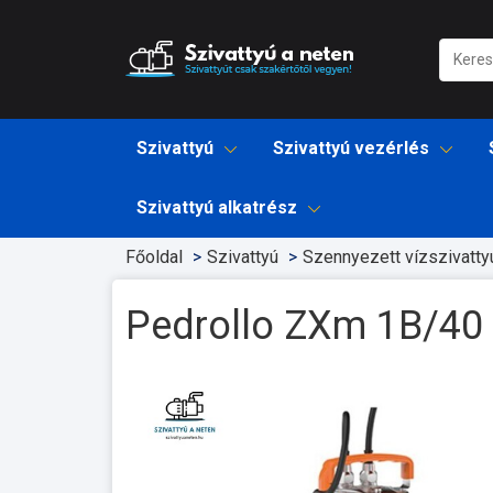
Szivattyú
Szivattyú vezérlés
Szivattyú alkatrész
Főoldal
Szivattyú
Szennyezett vízszivatty
Pedrollo ZXm 1B/40