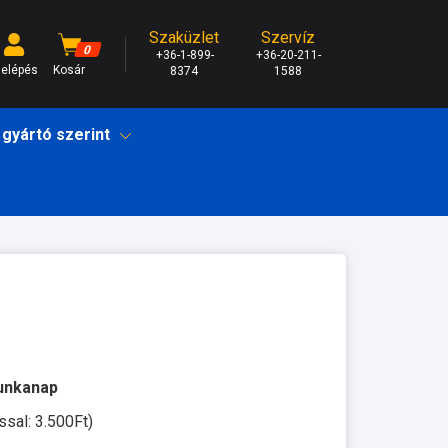
Szaküzlet
Szervíz
0
+36-1-899-
+36-20-211-
elépés
Kosár
8374
1588
 gyártó szerint
munkanap
ssal: 3.500Ft)