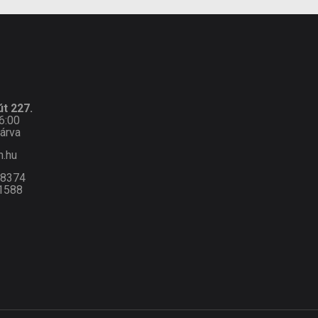
t 227.
6:00
árva
n.hu
-8374
1588