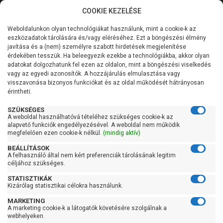
COOKIE KEZELÉSE
0
Weboldalunkon olyan technológiákat használunk, mint a cookie-k az
Kategóriák
Főoldal
Szivattyú
Szennyvízszivattyú
eszközadatok tárolására és/vagy eléréséhez. Ezt a böngészési élmény
Szabadátömlésű szennyvízszivattyú
javítása és a (nem) személyre szabott hirdetések megjelenítése
Általános információk
érdekében tesszük. Ha beleegyezik ezekbe a technológiákba, akkor olyan
Pedrollo VXm 8/50-MF
adatokat dolgozhatunk fel ezen az oldalon, mint a böngészési viselkedés
vagy az egyedi azonosítók. A hozzájárulás elmulasztása vagy
Szolgáltatásaink
visszavonása bizonyos funkciókat és az oldal működését hátrányosan
érintheti.
Kapcsolat
SZÜKSÉGES
A weboldal használhatóvá tételéhez szükséges cookie-k az
alapvető funkciók engedélyezésével. A weboldal nem működik
megfelelően ezen cookie-k nélkül.
(mindig aktív)
BEÁLLÍTÁSOK
A felhasználó által nem kért preferenciák tárolásának legitim
céljához szükséges.
STATISZTIKÁK
Kizárólag statisztikai célokra használunk.
MARKETING
A marketing cookie-k a látogatók követésére szolgálnak a
Kedves Vásárlóink!
webhelyeken.