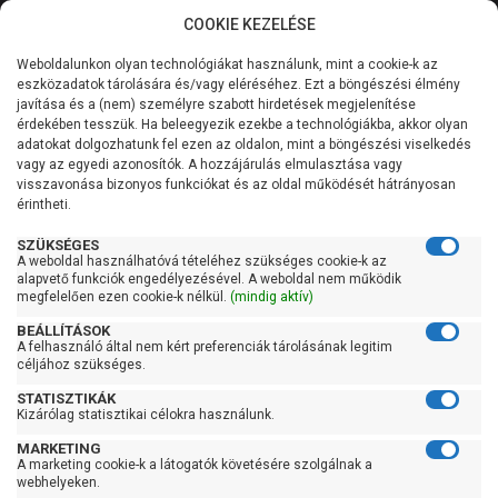
COOKIE KEZELÉSE
0
Weboldalunkon olyan technológiákat használunk, mint a cookie-k az
Kategóriák
Főoldal
Szivattyú
Szennyvízszivattyú
eszközadatok tárolására és/vagy eléréséhez. Ezt a böngészési élmény
Szabadátömlésű szennyvízszivattyú
javítása és a (nem) személyre szabott hirdetések megjelenítése
Általános információk
érdekében tesszük. Ha beleegyezik ezekbe a technológiákba, akkor olyan
Pedrollo VXCm 30/65
adatokat dolgozhatunk fel ezen az oldalon, mint a böngészési viselkedés
vagy az egyedi azonosítók. A hozzájárulás elmulasztása vagy
Szolgáltatásaink
visszavonása bizonyos funkciókat és az oldal működését hátrányosan
érintheti.
Kapcsolat
SZÜKSÉGES
A weboldal használhatóvá tételéhez szükséges cookie-k az
alapvető funkciók engedélyezésével. A weboldal nem működik
megfelelően ezen cookie-k nélkül.
(mindig aktív)
BEÁLLÍTÁSOK
A felhasználó által nem kért preferenciák tárolásának legitim
céljához szükséges.
STATISZTIKÁK
Kizárólag statisztikai célokra használunk.
MARKETING
A marketing cookie-k a látogatók követésére szolgálnak a
webhelyeken.