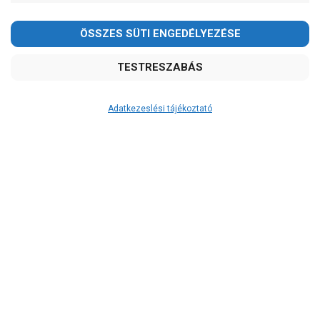
Kedves Vásárlóink!
2026.08.08-án szombaton a munkanap ellenére is ZÁRVA
TARTUNK!
Megértésüket és türelmüket köszönjük!
email: raukerkft@gmail.com
Adatkezeslési tájékoztató
Átvétel
Készletinformáció:
szállítás: 6-10 munkanap
Szállítási költség:
ingyenes