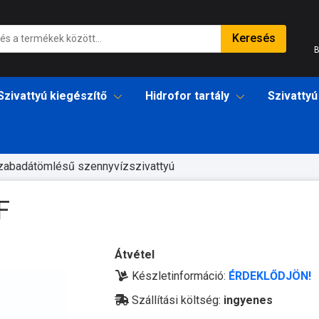
Keresés
B
Szivattyú kiegészítő
Hidrofor tartály
Szivattyú
zabadátömlésű szennyvízszivattyú
F
Átvétel
Készletinformáció:
ÉRDEKLŐDJÖN!
Szállítási költség:
ingyenes