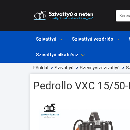
Szivattyú
Szivattyú vezérlés
Szivattyú alkatrész
Főoldal
Szivattyú
Szennyvízszivattyú
S
Pedrollo VXC 15/50-