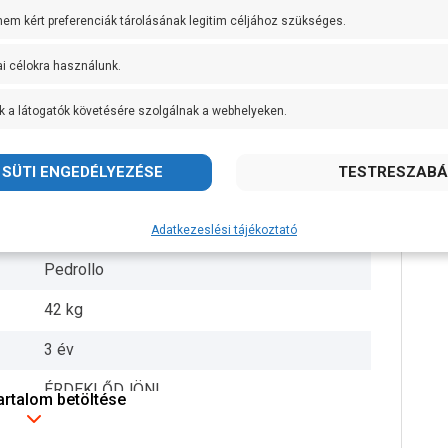
 nem kért preferenciák tárolásának legitim céljához szükséges.
AISI 431 rozsdamentes acél
ai célokra használunk.
+ 40 fok
DN65 és 2 1/2 coll
k a látogatók követésére szolgálnak a webhelyeken.
10 méter
10 méter
50 mm
Adatkezeslési tájékoztató
Pedrollo
42 kg
3 év
ÉRDEKLŐDJÖN!
tartalom betöltése