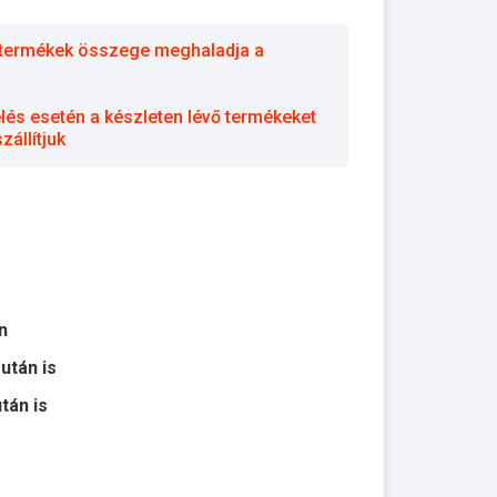
 a termékek összege meghaladja a
elés esetén a készleten lévő termékeket
állítjuk
n
 után is
után is