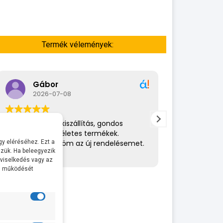
Termék vélemények:
Gábor
A bol
2026-07-08
2026-
Rendkívül gyors kiszállítás, gondos
Az eladó nagy
csomagolás,tökéletes termékek.
amit csinál. 
Hamarosan küldöm az új rendelésemet.
helyén volt. 
y eléréséhez. Ezt a
zük. Ha beleegyezik
ajánlom.
 viselkedés vagy az
al működését
· Pontosság
kedvesség, h
· Nem volt 