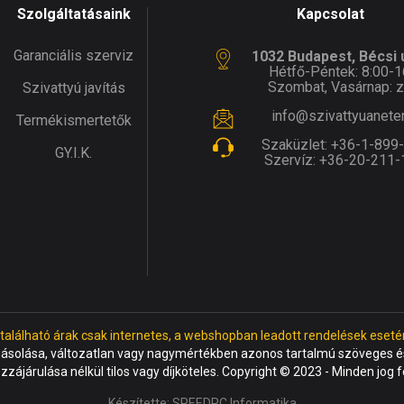
Szolgáltatásaink
Kapcsolat
Garanciális szerviz
1032 Budapest, Bécsi ú
Hétfő-Péntek: 8:00-1
Szombat, Vasárnap: z
Szivattyú javítás
info@szivattyuanete
Termékismertetők
Szaküzlet:
+36-1-899
GY.I.K.
Szervíz:
+36-20-211-
 található árak csak internetes, a webshopban leadott rendelések eseté
másolása, változatlan vagy nagymértékben azonos tartalmú szöveges és
ozzájárulása nélkül tilos vagy díjköteles. Copyright © 2023 - Minden jog 
Készítette:
SPEEDPC Informatika