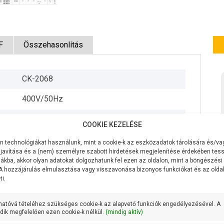
F
Összehasonlítás
CK-2068
400V/50Hz
1100W
COOKIE KEZELÉSE
600 liter/perc
 technológiákat használunk, mint a cookie-k az eszközadatok tárolására és/vag
javítása és a (nem) személyre szabott hirdetések megjelenítése érdekében tess
12 méter
ákba, akkor olyan adatokat dolgozhatunk fel ezen az oldalon, mint a böngészési
 A hozzájárulás elmulasztása vagy visszavonása bizonyos funkciókat és az old
7 méteren 400 liter/perc
i.
Öntvény
hatóvá tételéhez szükséges cookie-k az alapvető funkciók engedélyezésével. A
ik megfelelően ezen cookie-k nélkül.
(mindig aktív)
Öntvény