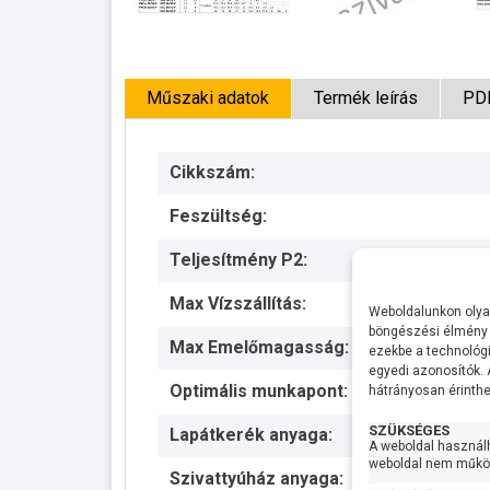
Műszaki adatok
Termék leírás
PD
Cikkszám:
Feszültség:
Teljesítmény P2:
Max Vízszállítás:
Weboldalunkon olyan
böngészési élmény 
Max Emelőmagasság:
ezekbe a technológi
egyedi azonosítók.
Optimális munkapont:
hátrányosan érinthet
SZÜKSÉGES
Lapátkerék anyaga:
A weboldal használ
weboldal nem működ
Szivattyúház anyaga: