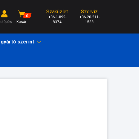
Szaküzlet
Szervíz
0
+36-1-899-
+36-20-211-
elépés
Kosár
8374
1588
 gyártó szerint