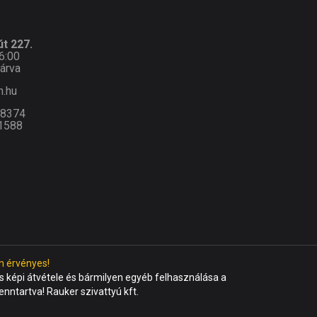
t 227.
6:00
árva
n.hu
-8374
1588
n érvényes!
 képi átvétele és bármilyen egyéb felhasználása a
fenntartva! Rauker szivattyú kft.