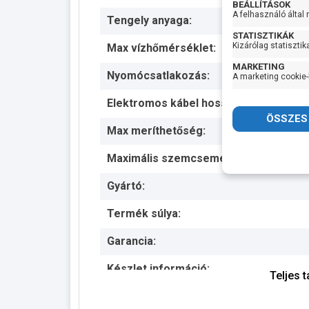
BEÁLLÍTÁSOK
A felhasználó által
Tengely anyaga:
STATISZTIKÁK
Kizárólag statisztik
Max vízhőmérséklet:
MARKETING
Nyomócsatlakozás:
A marketing cookie-
Elektromos kábel hossza:
Max meríthetőség:
Maximális szemcseméret:
Gyártó:
Termék súlya:
Garancia:
Készlet információ:
Teljes 