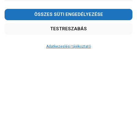
Adatkezeslési tájékoztató
Átvétel
Készletinformáció:
szállítás: 3-5 munkanap
Szállítási költség:
4.150Ft
(előátutalással: 3.800Ft)