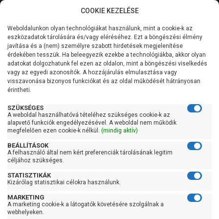
COOKIE KEZELÉSE
0
Weboldalunkon olyan technológiákat használunk, mint a cookie-k az
Kategóriák
Főoldal
Szivattyú
Szennyvízszivattyú
eszközadatok tárolására és/vagy eléréséhez. Ezt a böngészési élmény
Szabadátömlésű szennyvízszivattyú
javítása és a (nem) személyre szabott hirdetések megjelenítése
Általános információk
érdekében tesszük. Ha beleegyezik ezekbe a technológiákba, akkor olyan
Pedrollo VX 15/50
adatokat dolgozhatunk fel ezen az oldalon, mint a böngészési viselkedés
vagy az egyedi azonosítók. A hozzájárulás elmulasztása vagy
Szolgáltatásaink
visszavonása bizonyos funkciókat és az oldal működését hátrányosan
érintheti.
Kapcsolat
SZÜKSÉGES
A weboldal használhatóvá tételéhez szükséges cookie-k az
alapvető funkciók engedélyezésével. A weboldal nem működik
megfelelően ezen cookie-k nélkül.
(mindig aktív)
BEÁLLÍTÁSOK
A felhasználó által nem kért preferenciák tárolásának legitim
céljához szükséges.
STATISZTIKÁK
Kizárólag statisztikai célokra használunk.
MARKETING
A marketing cookie-k a látogatók követésére szolgálnak a
webhelyeken.