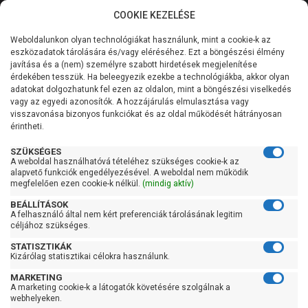
COOKIE KEZELÉSE
0
Weboldalunkon olyan technológiákat használunk, mint a cookie-k az
Kategóriák
Főoldal
Szivattyú
Függőleges tengelyű szivattyú
eszközadatok tárolására és/vagy eléréséhez. Ezt a böngészési élmény
Függőleges tengelyű szivattyú 101-200 liter/percig
javítása és a (nem) személyre szabott hirdetések megjelenítése
Általános információk
érdekében tesszük. Ha beleegyezik ezekbe a technológiákba, akkor olyan
Pedrollo VSPm-MK 8/4
adatokat dolgozhatunk fel ezen az oldalon, mint a böngészési viselkedés
vagy az egyedi azonosítók. A hozzájárulás elmulasztása vagy
Szolgáltatásaink
visszavonása bizonyos funkciókat és az oldal működését hátrányosan
érintheti.
Kapcsolat
SZÜKSÉGES
A weboldal használhatóvá tételéhez szükséges cookie-k az
alapvető funkciók engedélyezésével. A weboldal nem működik
megfelelően ezen cookie-k nélkül.
(mindig aktív)
BEÁLLÍTÁSOK
A felhasználó által nem kért preferenciák tárolásának legitim
céljához szükséges.
STATISZTIKÁK
Kizárólag statisztikai célokra használunk.
MARKETING
A marketing cookie-k a látogatók követésére szolgálnak a
webhelyeken.