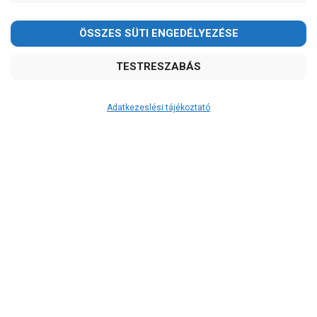
Adatkezeslési tájékoztató
Átvétel
Készletinformáció:
ÉRDEKLŐDJÖN!
Szállítási költség:
ingyenes