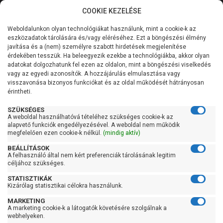
COOKIE KEZELÉSE
0
Weboldalunkon olyan technológiákat használunk, mint a cookie-k az
Kategóriák
Főoldal
Szivattyú
Függőleges tengelyű szivattyú
eszközadatok tárolására és/vagy eléréséhez. Ezt a böngészési élmény
Függőleges tengelyű szivattyú 101-200 liter/percig
javítása és a (nem) személyre szabott hirdetések megjelenítése
Általános információk
érdekében tesszük. Ha beleegyezik ezekbe a technológiákba, akkor olyan
Pedrollo VSPm-HT 8/4-
adatokat dolgozhatunk fel ezen az oldalon, mint a böngészési viselkedés
vagy az egyedi azonosítók. A hozzájárulás elmulasztása vagy
Szolgáltatásaink
PRO
visszavonása bizonyos funkciókat és az oldal működését hátrányosan
érintheti.
Kapcsolat
SZÜKSÉGES
A weboldal használhatóvá tételéhez szükséges cookie-k az
alapvető funkciók engedélyezésével. A weboldal nem működik
megfelelően ezen cookie-k nélkül.
(mindig aktív)
BEÁLLÍTÁSOK
A felhasználó által nem kért preferenciák tárolásának legitim
céljához szükséges.
STATISZTIKÁK
Kizárólag statisztikai célokra használunk.
MARKETING
A marketing cookie-k a látogatók követésére szolgálnak a
webhelyeken.